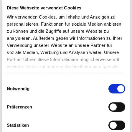
Diese Webseite verwendet Cookies
Ein Kommentar zu „Airdroid:
Wir verwenden Cookies, um Inhalte und Anzeigen zu
Datenübertragung ohne Kabel
personalisieren, Funktionen für soziale Medien anbieten
zu können und die Zugriffe auf unsere Website zu
analysieren. Außerdem geben wir Informationen zu Ihrer
zu Laptop/PC“
Verwendung unserer Website an unsere Partner für
soziale Medien, Werbung und Analysen weiter. Unsere
Partner führen diese Informationen möglicherweise mit
Wolfgang Koopmann
sagt:
weiteren Daten zusammen, die Sie ihnen bereitgestellt
3. April 2015 um 22:45 Uhr
haben oder die sie im Rahmen Ihrer Nutzung der Dienste
gesammelt haben.
Einwilligungsauswahl
Ihr meint es ist mühselig das smartfone ans
Notwendig
kabel anschliessen, ich seh es genau
anders, ihr schreibt ich soll die Dateien
Präferenzen
anklicken die ich auf mein Pc übermitteln
möchte, nur kann ich dort nicht`s
Statistiken