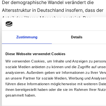
Der demographische Wandel verändert die
Altersstruktur in Deutschland insofern, dass der
Anteil der älteren Menschen ansteigt. Der
Einsatz barrierefreier Software wird daher auch
langfristig immer wichtiger, da Menschen im
Zustimmung
Details
fortgeschrittenen Alter vor allem körperliche
Einschränkungen wie Sehschwächen erfahren.
Diese Webseite verwendet Cookies
Eine höhere Lebenserwartung und ein höheres
Wir verwenden Cookies, um Inhalte und Anzeigen zu personal
Renteneintrittsalter haben dabei zur Folge, dass
soziale Medien anbieten zu können und die Zugriffe auf uns
die Menschen länger arbeiten müssen und
analysieren. Außerdem geben wir Informationen zu Ihrer Ve
an unsere Partner für soziale Medien, Werbung und Analysen
werden. In Kombination mit der
führen diese Informationen möglicherweise mit weiteren Da
technologischen Entwicklung heißt das, dass
ihnen bereitgestellt haben oder die sie im Rahmen Ihrer Nut
mehr ältere Menschen Software bedienen
gesammelt haben.
müssen.