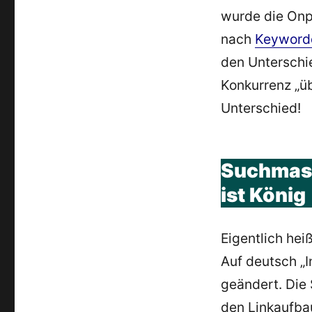
wurde die Onp
nach
Keyword
den Unterschi
Konkurrenz „ü
Unterschied!
Suchmas
ist König
Eigentlich heiß
Auf deutsch „In
geändert. Di
den Linkaufbau