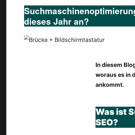
Suchmaschinenoptimierung
dieses Jahr an?
In diesem Blo
woraus es in
ankommt.
Was ist 
SEO?