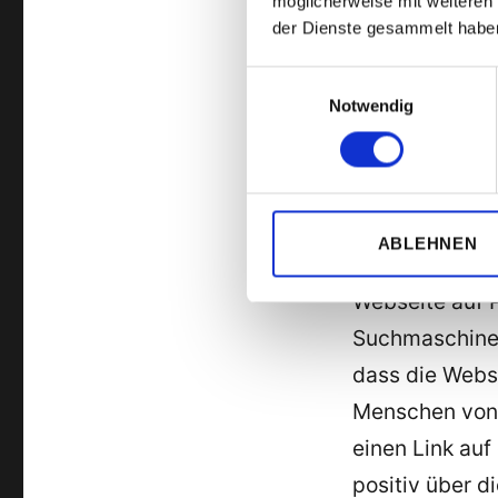
möglicherweise mit weiteren
Thema „Barrier
der Dienste gesammelt habe
Das müssen Si
haben! Die Me
Einwilligungsauswahl
Notwendig
Eindruck haben
Suchmaschinen
Menschen
Früher wurde 
ABLEHNEN
damit die Such
Webseite auf P
Suchmaschine G
dass die Webse
Menschen von 
einen Link auf
positiv über 