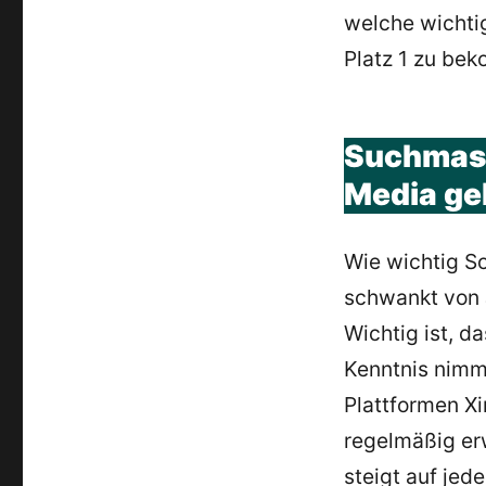
welche wichti
Platz 1 zu be
Suchmasc
Media ge
Wie wichtig So
schwankt von J
Wichtig ist, d
Kenntnis nimm
Plattformen X
regelmäßig erw
steigt auf jed