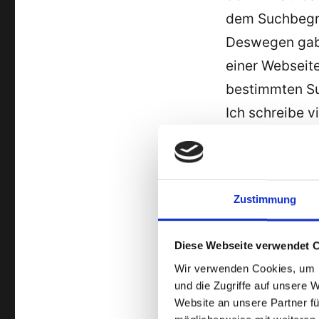
dem Suchbegrif
Deswegen gab e
einer Webseite
bestimmten Su
Ich schreibe v
Informatik
. Un
Blogleser nich
So bald in de
Zustimmung
dass irgendwie
zu tun hat, m
Diese Webseite verwendet 
schreibe ich 
Wir verwenden Cookies, um I
umfangreich ü
und die Zugriffe auf unsere 
ganz
Deutsch
Website an unsere Partner fü