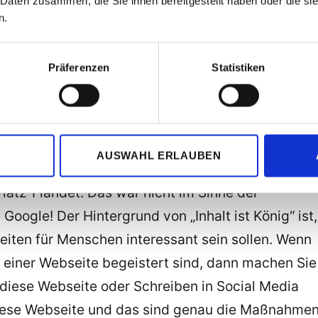
 Daten zusammen, die Sie ihnen bereitgestellt haben oder die s
efreie Informatik“ geht.
n.
e mit dem Thema Ihrer Webseite ebenso zum Ziel
nschen die Ihre Webseite besuchen müssen den
Präferenzen
Statistiken
, dass Sie der beste Experte sind .
optimierung 2015: Machen Sie Ihre Webseite für
bei der Suchmaschinenoptimierung
alles
getan,
AUSWAHL ERLAUBEN
maschine eine Webseite toll findet und die
latz 1 landet. Das war nicht im Sinne der
oogle! Der Hintergrund von „Inhalt ist König“ ist,
iten für Menschen interessant sein sollen. Wenn
einer Webseite begeistert sind, dann machen Sie
 diese Webseite oder Schreiben in Social Media
diese Webseite und das sind genau die Maßnahme