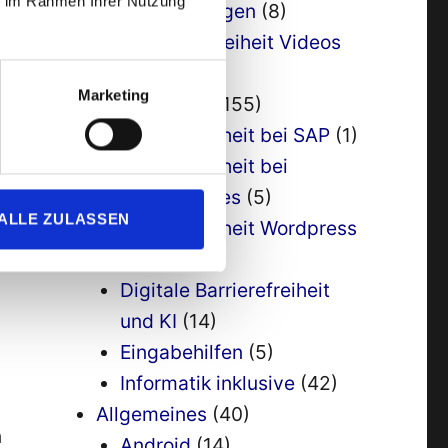
ie im Rahmen Ihrer Nutzung
Behinderungen
(8)
7. Barrierefreiheit Videos
(1)
Marketing
Allgemein
(155)
Barrierefreiheit bei SAP
(1)
Barrierefreiheit bei
Smartphones
(5)
ALLE ZULASSEN
Barrierefreiheit Wordpress
(1)
Digitale Barrierefreiheit
und KI
(14)
Eingabehilfen
(5)
Informatik inklusive
(42)
Allgemeines
(40)
n
Android
(14)