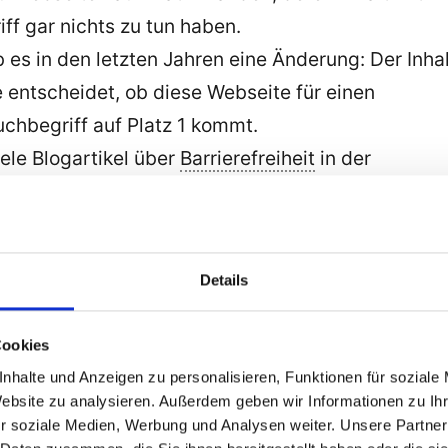
f gar nichts zu tun haben.
s in den letzten Jahren eine Änderung: Der Inhal
 entscheidet, ob diese Webseite für einen
chbegriff auf Platz 1 kommt.
iele Blogartikel über
Barrierefreiheit
in der
ter Umständen ist das noch immer für viele
t nachvollziehbar. Der Grund ist aber ganz einfach
r Suchmaschine Google irgendwas gesucht wird,
Details
 mit dem Thema „Barrierefreiheit in der Informati
öchte ich das mein
Blog
gefunden wird. Deswegen
Cookies
über viele verschiedene Aspekte, regelmäßig und
nhalte und Anzeigen zu personalisieren, Funktionen für soziale
ber dieses Thema. Ich möchte als bester Experte 
Website zu analysieren. Außerdem geben wir Informationen zu I
land
wahr genommen werden, wenn es um das
r soziale Medien, Werbung und Analysen weiter. Unsere Partner