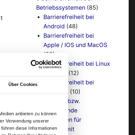
Betriebssystemen
(85)
Barrierefreiheit bei
t
Android
(48)
Barrierefreiheit bei
Apple / IOS und MacOS
(38)
Barrierefreiheit bei Linux
:
/ Ubuntu
(12)
Barrierefreiheit bei
Über Cookies
k“
Windows
(10)
6 Assistive bzw.
unterstützende
 Medien anbieten zu können
in
Technologien für
hrer Verwendung unserer
Menschen mit
 führen diese Informationen