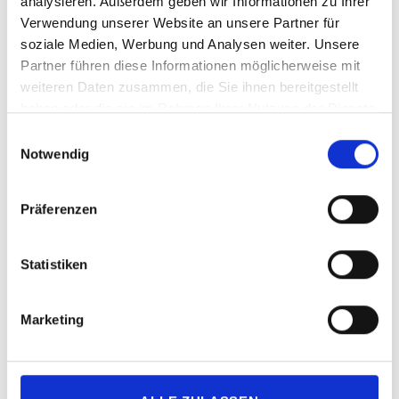
Datei erstellen mit grafischer
analysieren. Außerdem geben wir Informationen zu Ihrer
Verwendung unserer Website an unsere Partner für
Oberfläche
soziale Medien, Werbung und Analysen weiter. Unsere
Partner führen diese Informationen möglicherweise mit
Wenn Sie eine ausführbare Datei
ohne
weiteren Daten zusammen, die Sie ihnen bereitgestellt
Programm-Icon
erstellen möchten, mit
haben oder die sie im Rahmen Ihrer Nutzung der Dienste
gesammelt haben.
Einwilligungsauswahl
grafischer Qt-Oberfläche, geben Sie
Notwendig
folgendes Kommando ein:
pyinstaller --onefile
Präferenzen
qtadressv.py
Statistiken
Marketing