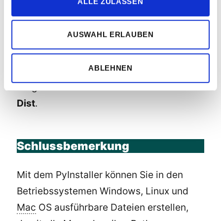
ALLE ZULASSEN
Mit dem PyInstaller aus einem Pyhon-Programm eine
ausführbare Datei erstellen in der Entwicklungsumgebung
PyCharm
AUSWAHL ERLAUBEN
Die ausführbare Datei finden Sie in einem
ABLEHNEN
neuen Unterverzeichnis ihres
Programmverzeichnisses mit dem Namen
Dist
.
Schlussbemerkung
Mit dem PyInstaller können Sie in den
Betriebssystemen Windows, Linux und
Mac
OS ausführbare Dateien erstellen,