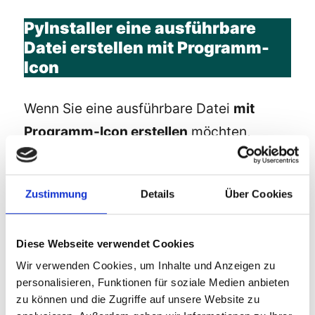
PyInstaller eine ausführbare
Datei erstellen mit Programm-
Icon
Wenn Sie eine ausführbare Datei
mit
Programm-Icon erstellen
möchten,
geben Sie folgendes Kommando ein:
Zustimmung
Details
Über Cookies
pyinstaller –onefile –console –
icon=barrierefreie_stadt_256x256.ico
barrierefreiestadt.py
Diese Webseite verwendet Cookies
Wir verwenden Cookies, um Inhalte und Anzeigen zu
personalisieren, Funktionen für soziale Medien anbieten
PyInstaller eine ausführbare
zu können und die Zugriffe auf unsere Website zu