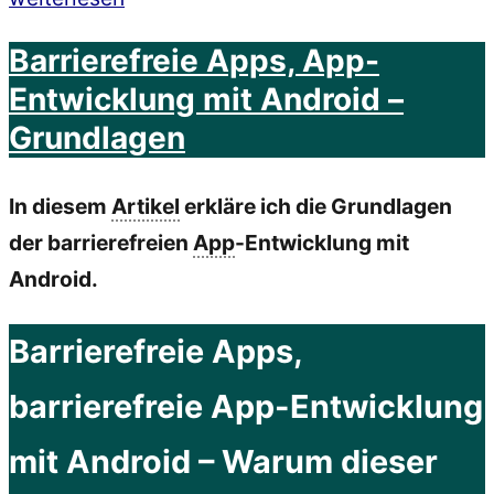
Scanner
Barrierefreie Apps, App-
–
Entwicklung mit Android –
Android
Grundlagen
Apps
auf
In diesem
Artikel
erkläre ich die Grundlagen
Barrierefreiheit
der barrierefreien
App
-Entwicklung mit
testen“
Android.
Barrierefreie Apps,
barrierefreie App-Entwicklung
mit Android – Warum dieser