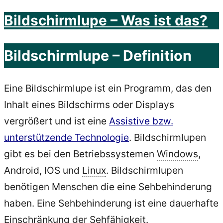
bei
Bildschirmlupe – Was ist das?
Android
8
Bildschirmlupe – Definition
Oreo
–
Eine Bildschirmlupe ist ein Programm, das den
Neuerungen“
Inhalt eines Bildschirms oder Displays
vergrößert und ist eine
Assistive bzw.
unterstützende Technologie
. Bildschirmlupen
gibt es bei den Betriebssystemen
Windows
,
Android, IOS und
Linux
. Bildschirmlupen
benötigen Menschen die eine Sehbehinderung
haben. Eine Sehbehinderung ist eine dauerhafte
Einschränkung der Sehfähigkeit.