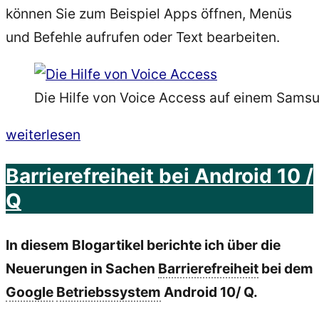
können Sie zum Beispiel Apps öffnen, Menüs
und Befehle aufrufen oder Text bearbeiten.
Die Hilfe von Voice Access auf einem Sams
„Voice
weiterlesen
Access
Barrierefreiheit bei Android 10 /
–
Q
Barrierefreiheit
bei
In diesem Blogartikel berichte ich über die
Android“
Neuerungen in Sachen
Barrierefreiheit
bei dem
Google
Betriebssystem
Android 10/ Q.