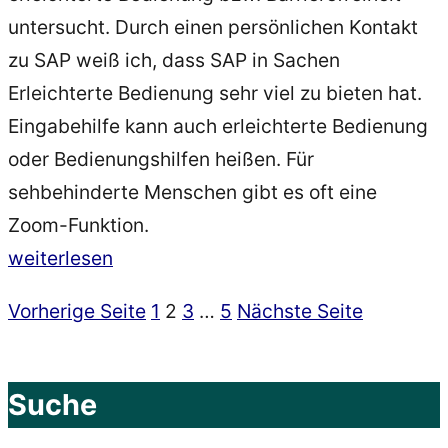
untersucht. Durch einen persönlichen Kontakt
zu SAP weiß ich, dass SAP in Sachen
Erleichterte Bedienung sehr viel zu bieten hat.
Eingabehilfe kann auch erleichterte Bedienung
oder Bedienungshilfen heißen. Für
sehbehinderte Menschen gibt es oft eine
Zoom-Funktion.
„Eingabehilfe
weiterlesen
–
Seite
Seite
Seite
Seite
Vorherige Seite
1
2
3
…
5
Nächste Seite
Seitennummerierung
Was
ist
der
das?“
Suche
Beiträge