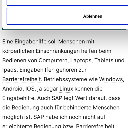
Eingabehilfe ist.
über
rollstuhlgerechte
Ablehnen
Eingabehilfe – Definition
Orte“
Eine Eingabehilfe soll Menschen mit
körperlichen Einschränkungen helfen beim
Bedienen von Computern, Laptops, Tablets und
Ipads. Eingabehilfen gehören zur
Barrierefreiheit
. Betriebssysteme wie
Windows
,
Android, IOS, ja sogar
Linux
kennen die
Eingabehilfe. Auch SAP legt Wert darauf, dass
die Bedienung auch für behinderte Menschen
möglich ist. SAP habe ich noch nicht auf
erleichterte Bedienung bzw. Barrierefreiheit