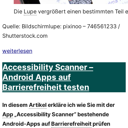
Die
Lupe
vergrößert einen bestimmten Teil 
Quelle: Bildschirmlupe: pixinoo – 746561233 /
Shutterstock.com
„Bildschirmlupe
weiterlesen
–
Accessibility Scanner –
Was
Android Apps auf
ist
Barrierefreiheit testen
das?“
In diesem
Artikel
erkläre ich wie Sie mit der
App
„Accessibility Scanner“ bestehende
Android-Apps auf
Barrierefreiheit
prüfen