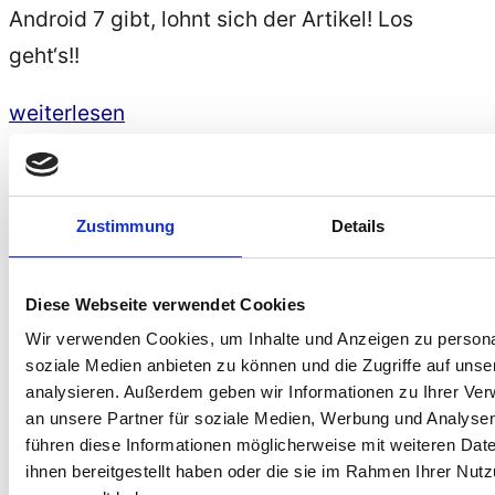
Android 7 gibt, lohnt sich der Artikel! Los
geht‘s!!
„Barrierefreiheit
weiterlesen
bei
Barrierefreiheit: Google Maps
Android
enthält Informationen über
7
Zustimmung
Details
rollstuhlgerechte Orte
oder
Nougat“
Diese Webseite verwendet Cookies
Google
Maps ist eine kostenlose Karte im
Wir verwenden Cookies, um Inhalte und Anzeigen zu personal
Internet
auf der die ganze Welt gespeichert ist.
soziale Medien anbieten zu können und die Zugriffe auf uns
Jetzt enthält
Google Maps
auch Informationen
analysieren. Außerdem geben wir Informationen zu Ihrer Ve
an unsere Partner für soziale Medien, Werbung und Analysen
ob ein Ort rollstuhlgerecht ist oder nicht.
führen diese Informationen möglicherweise mit weiteren Da
ihnen bereitgestellt haben oder die sie im Rahmen Ihrer Nut
Google Maps ist eine sehr große Karte mit