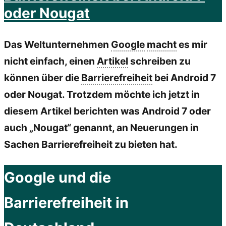
oder Nougat
Entwicklung
mit
Das Weltunternehmen
Google
macht
es mir
Android
nicht einfach, einen
Artikel
schreiben zu
–
können über die
Barrierefreiheit
bei Android 7
Grundlagen“
oder Nougat. Trotzdem möchte ich jetzt in
diesem Artikel berichten was Android 7 oder
auch „Nougat“ genannt, an Neuerungen in
Sachen Barrierefreiheit zu bieten hat.
Google und die
Barrierefreiheit in