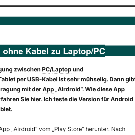
g ohne Kabel zu Laptop/PC
gung zwischen
PC
/
Laptop
und
Tablet per USB-Kabel ist sehr mühselig. Dann gib
ragung mit der
App
„Airdroid“. Wie diese App
rfahren Sie hier. Ich teste die Version für Android
blet.
App „Airdroid“ vom „Play Store“ herunter. Nach