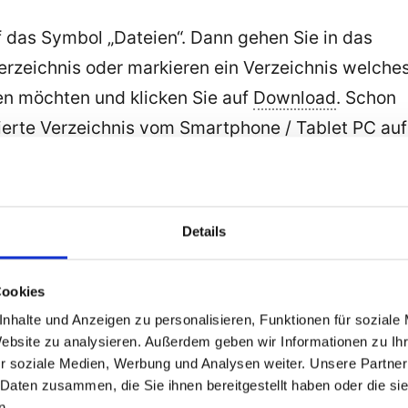
f das Symbol „Dateien“. Dann gehen Sie in das
rzeichnis oder markieren ein Verzeichnis welche
n möchten und klicken Sie auf
Download
. Schon
ierte Verzeichnis vom Smartphone / Tablet PC auf
 PC übertragen.
Dateien vom PC / Laptop auf Ihr Smartphone /
Details
tragen möchten klicken Sie auf den Schalter
nd wählen auf Ihrer
Festplatte
das Verzeichnis / di
Cookies
e auf Ihr Smartphone / Tablet PC hochladen
nhalte und Anzeigen zu personalisieren, Funktionen für soziale
Website zu analysieren. Außerdem geben wir Informationen zu I
r soziale Medien, Werbung und Analysen weiter. Unsere Partner
lgreichen Datenübertragung müssen Sie die
 Daten zusammen, die Sie ihnen bereitgestellt haben oder die s
eder trennen.
n.