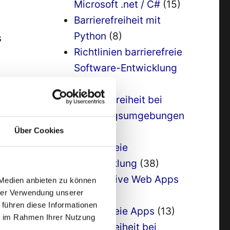
Microsoft .net / C#
(15)
Barrierefreiheit mit
Python
(8)
s
Richtlinien barrierefreie
Software-Entwicklung
(6)
2a Barrierefreiheit bei
Entwicklungsumgebungen
(9)
Über Cookies
3 Barrierefreie
e
Appentwicklung
(38)
Progressive Web Apps
 Medien anbieten zu können
hrer Verwendung unserer
(5)
 führen diese Informationen
4 barrierefreie Apps
(13)
ie im Rahmen Ihrer Nutzung
5 Barrierefreiheit bei