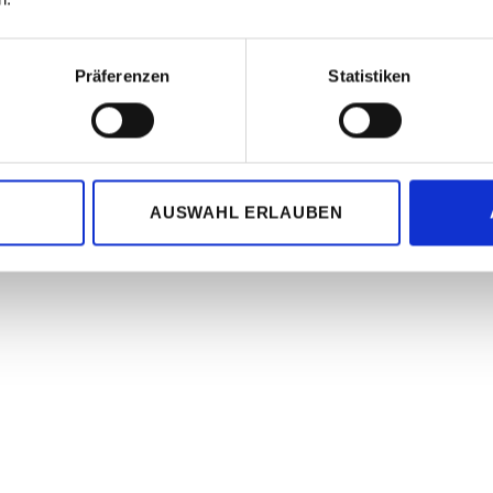
Präferenzen
Statistiken
l Daten zu übertragen zwischen PC / Laptop und
ablet PC ist die Airdroid-App einfach klasse!
AUSWAHL ERLAUBEN