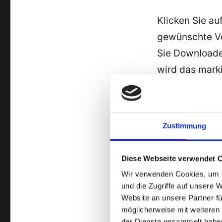
Klicken Sie au
gewünschte Ve
Sie Downloade
wird das mark
Ihren Laptop /
Wenn Sie Ihre 
Zustimmung
Tablet PC über
„
Hochladen
“ u
Diese Webseite verwendet 
Dateien die Si
Wir verwenden Cookies, um I
möchten.
und die Zugriffe auf unsere 
Website an unsere Partner fü
Nach der erfo
möglicherweise mit weiteren
Verbindung wi
der Dienste gesammelt habe