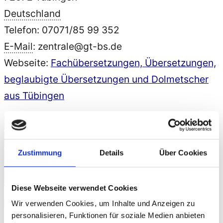
Deutschland
Telefon: 07071/85 99 352
E-
Mail
: zentrale@gt-bs.de
Webseite:
Fachübersetzungen, Übersetzungen,
beglaubigte Übersetzungen und Dolmetscher
aus Tübingen
Verständigung in allen
Amtssprachen: Übersetzungen
Zustimmung
Details
Über Cookies
und Dolmetscherdienste für
Reutlingen und Tübingen
Diese Webseite verwendet Cookies
Wir verwenden Cookies, um Inhalte und Anzeigen zu
personalisieren, Funktionen für soziale Medien anbieten