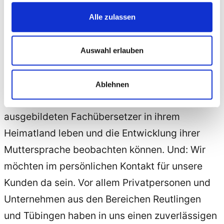
Möglich
macht
dies ein weltweites Netzwerk an
ausgebildeten Übersetzern, die für GTBS
Alle zulassen
arbeiten.
Frau
Savarino-Aschmann, die GTBS
2014 ins Leben rief, erläutert:“Wir sind
Auswahl erlauben
angetreten mit dem Ziel, 100% Qualität zu
liefern. Unserer Ansicht nach ist dies bei
Ablehnen
Übersetzungen nur möglich, wenn die
ausgebildeten Fachübersetzer in ihrem
Heimatland leben und die Entwicklung ihrer
Muttersprache beobachten können. Und: Wir
möchten im persönlichen Kontakt für unsere
Kunden da sein. Vor allem Privatpersonen und
Unternehmen aus den Bereichen Reutlingen
und Tübingen haben in uns einen zuverlässigen