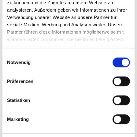
zu können und die Zugriffe auf unsere Website zu
analysieren. Außerdem geben wir Informationen zu Ihrer
Verwendung unserer Website an unsere Partner für
soziale Medien, Werbung und Analysen weiter. Unsere
Wer in Reutlingen und Tübingen nach
Partner führen diese Informationen möglicherweise mit
Übersetzern sucht, dem steht seit Mitte letzten
weiteren Daten zusammen, die Sie ihnen bereitgestellt
Jahres ein neues Unternehmen für
haben oder die sie im Rahmen Ihrer Nutzung der Dienste
gesammelt haben.
Übersetzungen, beglaubigte Übersetzungen
Einwilligungsauswahl
Notwendig
und Dolmetscherdienste zur Verfügung: GTBS
German Translation Business Service. GTBS
Präferenzen
zeichnet sich durch eine besonders große
Sprachvielfalt aus. Sowohl bei
Statistiken
Fachübersetzungen wie auch bei privaten oder
beglaubigten Übersetzungen wird auf Wunsch
Marketing
in jede
Amtssprache
der Welt übersetzt.