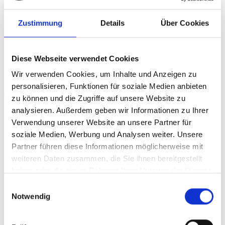
stungen</a>

Zustimmung
Details
Über Cookies
        </li>

        <li>

          <a href="index.html" 
Diese Webseite verwendet Cookies
accesskey="ü"><span 
Wir verwenden Cookies, um Inhalte und Anzeigen zu
class="buchstabe_unterstreichen">&Uuml;
personalisieren, Funktionen für soziale Medien anbieten
</span>ber uns</a>

zu können und die Zugriffe auf unsere Website zu
        </li>

analysieren. Außerdem geben wir Informationen zu Ihrer
        <li>

Verwendung unserer Website an unsere Partner für
soziale Medien, Werbung und Analysen weiter. Unsere
          <a href="index.html" 
Partner führen diese Informationen möglicherweise mit
accesskey="k"><span 
weiteren Daten zusammen, die Sie ihnen bereitgestellt
class="buchstabe_unterstreichen">K</span>on
haben oder die sie im Rahmen Ihrer Nutzung der Dienste
takt</a>

gesammelt haben.
Einwilligungsauswahl
        </li>

Notwendig
      </ul>
