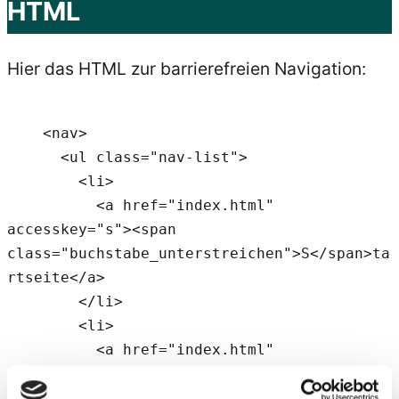
HTML
Hier das HTML zur barrierefreien Navigation:
    <nav>

      <ul class="nav-list">

        <li>

          <a href="index.html" 
accesskey="s"><span 
class="buchstabe_unterstreichen">S</span>ta
rtseite</a>

        </li>

        <li>

          <a href="index.html" 
accesskey="l">Dienst<span 
class="buchstabe_unterstreichen">l</span>ei