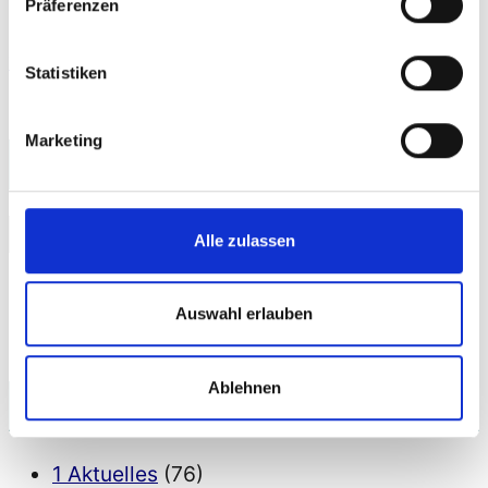
Präferenzen
„Barrierefreie
weiterlesen
Statistiken
Navigation
für
Marketing
Suche
eine
Webseite
Suchen
erstellen
Alle zulassen
Suchen
nach:
–
Anleitung“
Auswahl erlauben
Ablehnen
Kategorien
1 Aktuelles
(76)