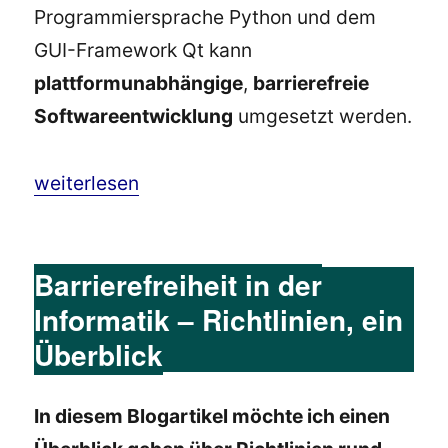
Programmiersprache Python und dem
GUI-Framework Qt kann
plattformunabhängige
,
barrierefreie
Softwareentwicklung
umgesetzt werden.
„Barrierefreie, plattformunabhängige Softwar
weiterlesen
Barrierefreiheit in der
Informatik – Richtlinien, ein
Überblick
In diesem Blogartikel möchte ich einen