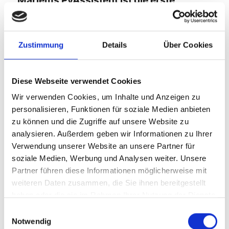
Marlems PyAssistent ist die erste
barrierefreie Software, entwickelt mit der
Programmiersprache Python, die
Zustimmung
Details
Über Cookies
kostenlos heruntergeladen werden
kann.
Diese Webseite verwendet Cookies
Wir verwenden Cookies, um Inhalte und Anzeigen zu
personalisieren, Funktionen für soziale Medien anbieten
Warum wurde Marlems
zu können und die Zugriffe auf unsere Website zu
PyAssistent entwickelt
analysieren. Außerdem geben wir Informationen zu Ihrer
Verwendung unserer Website an unsere Partner für
Das öffnen des
Browser
, dass eingeben
soziale Medien, Werbung und Analysen weiter. Unsere
Partner führen diese Informationen möglicherweise mit
einer Webadresse und das bestätigen der
weiteren Daten zusammen, die Sie ihnen bereitgestellt
Eingabe mit der Enter-Taste, ist für
haben oder die sie im Rahmen Ihrer Nutzung der Dienste
Menschen mit einer körperlichen
gesammelt haben.
Einwilligungsauswahl
Notwendig
Einschränkung anstrengend und kostet