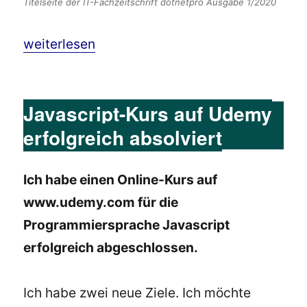
Titelseite der IT-Fachzeitschrift dotnetpro Ausgabe 1/2020
„Barrierefreie Softwareentwicklung mit C# WPF
weiterlesen
Javascript-Kurs auf Udemy
erfolgreich absolviert
Ich habe einen Online-Kurs auf
www.udemy.com für die
Programmiersprache Javascript
erfolgreich abgeschlossen.
Ich habe zwei neue Ziele. Ich möchte