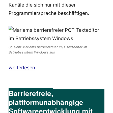
Kanäle die sich nur mit dieser
Programmiersprache beschäftigen.
So sieht Marlems barrierefreier PQT-Texteditor im
Betriebssystem Windows aus
„Barrierefreie Softwareentwicklung mit Pytho
weiterlesen
Barrierefreie,
plattformunabhängige
Softwareentwicklung mit