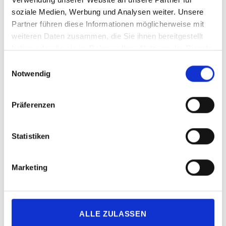
soziale Medien, Werbung und Analysen weiter. Unsere
Partner führen diese Informationen möglicherweise mit
weiteren Daten zusammen, die Sie ihnen bereitgestellt
haben oder die sie im Rahmen Ihrer Nutzung der Dienste
KATEGORIEN
gesammelt haben.
Einwilligungsauswahl
Notwendig
1 Aktuelles
(76)
2 Barrierefreiheit, Accessibility
(564)
Präferenzen
1 Barrierefreies Webdesign
(77)
Barrierefreies Webdesign –
Statistiken
Richtlinien
(12)
2 barrierefreie Softwareentwicklung
Marketing
(95)
Barrierefreie Software
(10)
barrierefreie
ALLE ZULASSEN
Softwareentwicklung für die