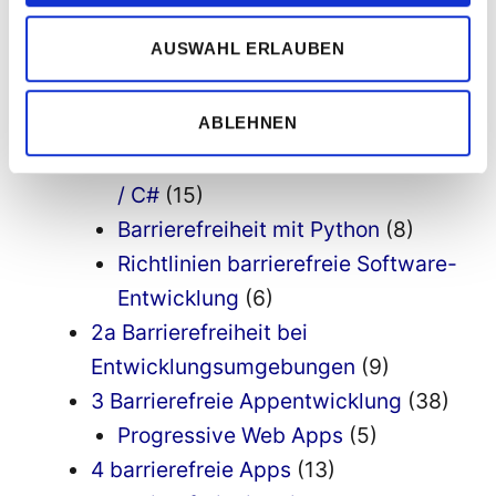
Cloud
(1)
AUSWAHL ERLAUBEN
Barrierefreiheit bei
Computerspielen
(2)
ABLEHNEN
Barrierefreiheit mit Java
(23)
Barrierefreiheit mit Microsoft .net
/ C#
(15)
Barrierefreiheit mit Python
(8)
Richtlinien barrierefreie Software-
Entwicklung
(6)
2a Barrierefreiheit bei
Entwicklungsumgebungen
(9)
3 Barrierefreie Appentwicklung
(38)
Progressive Web Apps
(5)
4 barrierefreie Apps
(13)