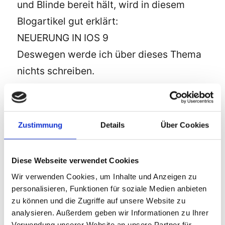
und Blinde bereit hält, wird in diesem
Blogartikel gut erklärt:
NEUERUNG IN IOS 9
Deswegen werde ich über dieses Thema
nichts schreiben.
„Barrierefreiheit bzw. Bedienungshilfen: Neue
weiterlesen
Zustimmung
Details
Über Cookies
Diese Webseite verwendet Cookies
SUCHE
Wir verwenden Cookies, um Inhalte und Anzeigen zu
personalisieren, Funktionen für soziale Medien anbieten
Suchen
zu können und die Zugriffe auf unsere Website zu
SU
nach:
analysieren. Außerdem geben wir Informationen zu Ihrer
Verwendung unserer Website an unsere Partner für