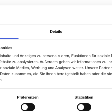
Details
Cookies
nhalte und Anzeigen zu personalisieren, Funktionen für soziale
Website zu analysieren. Außerdem geben wir Informationen zu I
r soziale Medien, Werbung und Analysen weiter. Unsere Partner
ien
(12)
 Daten zusammen, die Sie ihnen bereitgestellt haben oder die s
n.
)
für die Cloud
(1)
Präferenzen
Statistiken
n
(2)