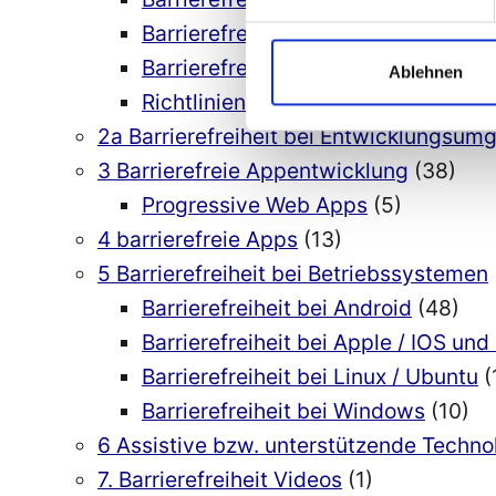
Barrierefreiheit mit Microsoft .net /
Barrierefreiheit mit Python
(8)
Ablehnen
Richtlinien barrierefreie Software-
2a Barrierefreiheit bei Entwicklungsu
3 Barrierefreie Appentwicklung
(38)
Progressive Web Apps
(5)
4 barrierefreie Apps
(13)
5 Barrierefreiheit bei Betriebssystemen
Barrierefreiheit bei Android
(48)
Barrierefreiheit bei Apple / IOS u
Barrierefreiheit bei Linux / Ubuntu
(
Barrierefreiheit bei Windows
(10)
6 Assistive bzw. unterstützende Techn
7. Barrierefreiheit Videos
(1)