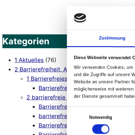
Suchen
nach:
Dokumentation“
Zustimmung
Kategorien
Diese Webseite verwendet 
1 Aktuelles
(76)
Wir verwenden Cookies, um I
2 Barrierefreiheit, Accessibility
(564)
und die Zugriffe auf unsere 
1 Barrierefreies Webdesign
(77)
Website an unsere Partner fü
Barrierefreies Webdesign – Richtlin
möglicherweise mit weiteren
der Dienste gesammelt habe
2 barrierefreie Softwareentwicklung
(95
Barrierefreie Software
(10)
Einwilligungsauswahl
barrierefreie Softwareentwicklung 
Notwendig
Barrierefreiheit bei Computerspiele
Barrierefreiheit mit Java
(23)