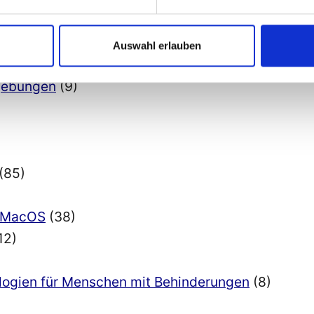
 C#
(15)
Auswahl erlauben
Entwicklung
(6)
mgebungen
(9)
(85)
nd MacOS
(38)
12)
ologien für Menschen mit Behinderungen
(8)