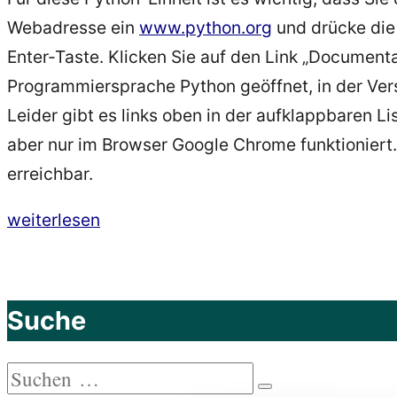
Webadresse ein
www.python.org
und drücke die
Enter-Taste. Klicken Sie auf den Link „Documentat
Programmiersprache Python geöffnet, in der Vers
Leider gibt es links oben in der aufklappbaren Li
aber nur im Browser Google Chrome funktioniert
erreichbar.
„Python
weiterlesen
programmieren
trotz
Handicap
Suche
–
Die
Suchen
Python