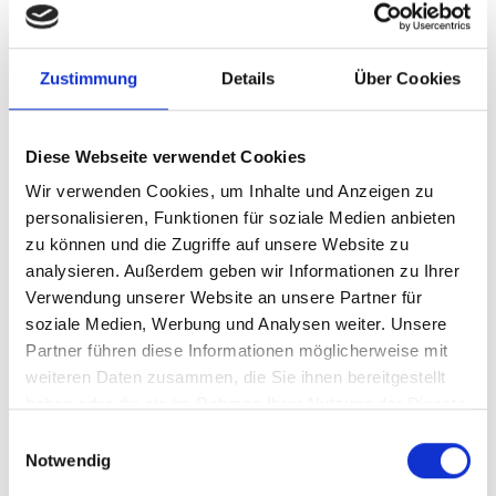
Suchen
SU
nach:
Zustimmung
Details
Über Cookies
Diese Webseite verwendet Cookies
Wir verwenden Cookies, um Inhalte und Anzeigen zu
KATEGORIEN
personalisieren, Funktionen für soziale Medien anbieten
zu können und die Zugriffe auf unsere Website zu
analysieren. Außerdem geben wir Informationen zu Ihrer
1 Aktuelles
(76)
Verwendung unserer Website an unsere Partner für
2 Barrierefreiheit, Accessibility
(564)
soziale Medien, Werbung und Analysen weiter. Unsere
1 Barrierefreies Webdesign
(77)
Partner führen diese Informationen möglicherweise mit
Barrierefreies Webdesign –
weiteren Daten zusammen, die Sie ihnen bereitgestellt
haben oder die sie im Rahmen Ihrer Nutzung der Dienste
Richtlinien
(12)
gesammelt haben.
Einwilligungsauswahl
2 barrierefreie Softwareentwicklung
Notwendig
(95)