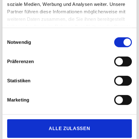
soziale Medien, Werbung und Analysen weiter. Unsere
Partner führen diese Informationen möglicherweise mit
weiteren Daten zusammen, die Sie ihnen bereitgestellt
haben oder die sie im Rahmen Ihrer Nutzung der Dienste
gesammelt haben.
Einwilligungsauswahl
Quelle: Robert Kneschke – 483201067 / Shutterstock.com
Notwendig
„Barrierefreiheit in der Informatik – Richtlinien
weiterlesen
Präferenzen
Statistiken
SUCHE
Marketing
Suchen
SU
nach:
ALLE ZULASSEN