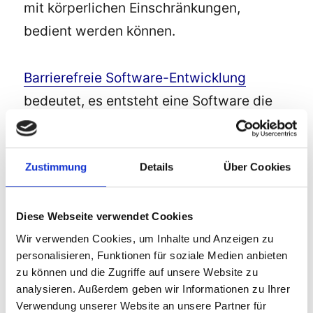
mit körperlichen Einschränkungen,
bedient werden können.
Barrierefreie Software-Entwicklung
bedeutet, es entsteht eine Software die
für alle Menschen, auch für Menschen mit
körperlichen Einschränkungen, bedienbar
Zustimmung
Details
Über Cookies
ist.
Barrierefreiheit bei Betriebssysteme
Diese Webseite verwendet Cookies
bedeutet, dass ein
Betriebssystem
so
Wir verwenden Cookies, um Inhalte und Anzeigen zu
personalisieren, Funktionen für soziale Medien anbieten
gestaltet ist, dass es von allen Menschen,
zu können und die Zugriffe auf unsere Website zu
auch von Menschen mit körperlichen
analysieren. Außerdem geben wir Informationen zu Ihrer
Verwendung unserer Website an unsere Partner für
Einschränkungen bedient werden kann.