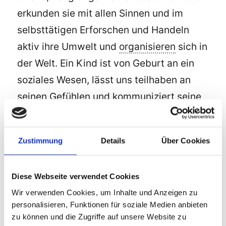
erkunden sie mit allen Sinnen und im
selbsttätigen Erforschen und Handeln
aktiv ihre Umwelt und
organisieren
sich in
der Welt. Ein Kind ist von Geburt an ein
soziales Wesen, lässt uns teilhaben an
seinen Gefühlen und kommuniziert seine
Bedürfnisse. Jedes Kind ist, unabhängig
von seiner Herkunft und seinem
Zustimmung
Details
Über Cookies
Geschlecht, auf seine Weise liebens- und
achtenswert.
Diese Webseite verwendet Cookies
Die Kinderkrippe sieht Ihre Aufgabe darin,
Wir verwenden Cookies, um Inhalte und Anzeigen zu
die Kinder auf ihren Weg ins Leben zu
personalisieren, Funktionen für soziale Medien anbieten
begleiten und ihnen ein anregungsreiches
zu können und die Zugriffe auf unsere Website zu