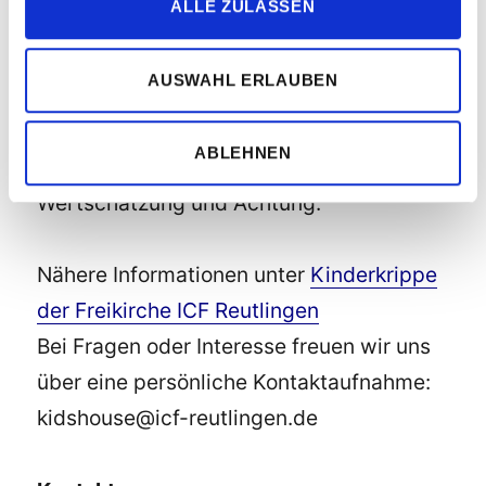
ALLE ZULASSEN
erschließen können. Hierfür wird den
Kindern Raum und
Zeit
gegeben.
AUSWAHL ERLAUBEN
Die Haltung der Mitarbeiter gegenüber
Eltern und Kindern ist geprägt von einer
ABLEHNEN
„liebevollen“ Professionalität, von
Wertschätzung und Achtung.
Nähere Informationen unter
Kinderkrippe
der Freikirche ICF Reutlingen
Bei Fragen oder Interesse freuen wir uns
über eine persönliche Kontaktaufnahme:
kidshouse@icf-reutlingen.de