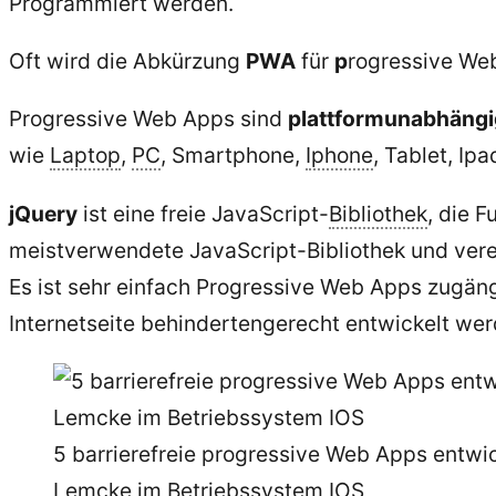
Programmiert werden.
Oft wird die Abkürzung
PWA
für
p
rogressive We
Progressive Web Apps sind
plattformunabhängi
wie
Laptop
,
PC
, Smartphone,
Iphone
, Tablet, Ip
jQuery
ist eine freie JavaScript-
Bibliothek
, die 
meistverwendete JavaScript-Bibliothek und vere
Es ist sehr einfach Progressive Web Apps zugäng
Internetseite behindertengerecht entwickelt werd
5 barrierefreie progressive Web Apps entwi
Lemcke im
Betriebssystem
IOS