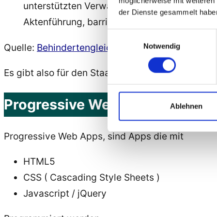
möglicherweise mit weiteren
unterstützten Verwaltungsabläufe, einschlie
der Dienste gesammelt habe
Aktenführung, barrierefrei. Die grafischen 
Einwilligungsauswahl
Quelle:
Behindertengleichstellungsgesetz – BGG §
Notwendig
Es gibt also für den Staat eine gesetzliche Verpf
Progressive Web App – Definiti
Ablehnen
Progressive Web Apps, sind Apps die mit
HTML5
CSS ( Cascading Style Sheets )
Javascript / jQuery