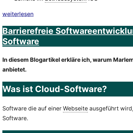
„Progressive
weiterlesen
Web
Barrierefreie Softwareentwickl
Apps
Software
barrierefrei
entwickeln
In diesem Blogartikel erkläre ich, warum Marle
–
anbietet.
Kurzanleitung“
Was ist Cloud-Software?
Software die auf einer
Webseite
ausgeführt wird
Software.