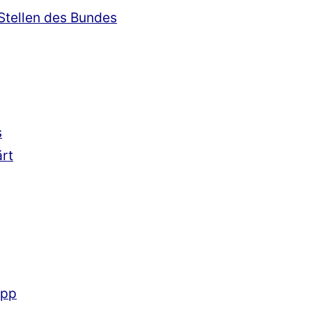
 Stellen des Bundes
s
ärt
App