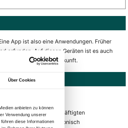
 Eine App ist also eine Anwendungen. Früher
ad erfunden. Auf diesen Geräten ist es auch
enannt. Apps sind die Zukunft.
Über Cookies
 Medien anbieten zu können
hließlich der für die Beschäftigten
hrer Verwendung unserer
 gestalten sie ihre elektronisch
 führen diese Informationen