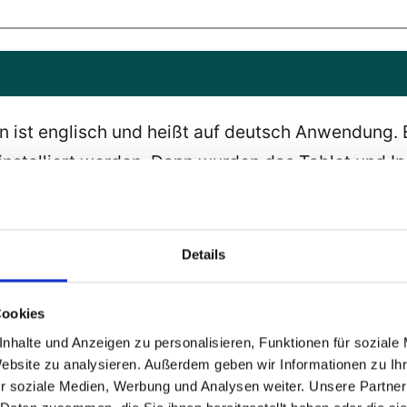
on ist englisch und heißt auf deutsch Anwendung.
stalliert werden. Dann wurden das Tablet und Ip
oftware für Desktop-Betriebssysteme auch Apps g
Öffentliche Stellen des Bundes
Details
 Barrierefreie Informationstechnik Absatz 1 steht:
Cookies
nhalte und Anzeigen zu personalisieren, Funktionen für soziale
n ihre Websites und
mobilen Anwendungen
, einsc
Website zu analysieren. Außerdem geben wir Informationen zu I
i. Schrittweise, spätestens bis zum 23. Juni 2021,
r soziale Medien, Werbung und Analysen weiter. Unsere Partner