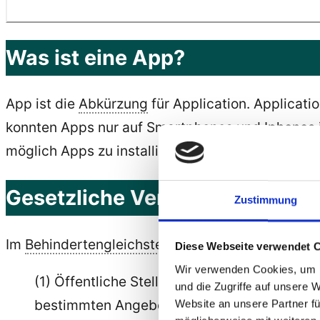
Was ist eine App?
App ist die
Abkürzung
für Application. Applicati
konnten Apps nur auf Smartphones und Iphones in
möglich Apps zu installieren. Inzwischen wird S
Gesetzliche Verpflichtung für 
Zustimmung
Im
Behindertengleichstellungsgesetz
– BGG § 12a
Diese Webseite verwendet 
Wir verwenden Cookies, um I
(1) Öffentliche Stellen des Bundes gestalte
und die Zugriffe auf unsere 
bestimmten Angebote im Intranet, barrierefre
Website an unsere Partner fü