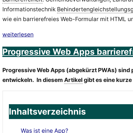
Informationstechnik
Behindertengleichstellungs
wie ein barrierefreies Web-Formular mit HTML 
„Web
weiterlesen
Formulare
Progressive Web Apps barrierefr
barrierefrei
programmieren
Progressive Web Apps (abgekürzt PWAs) sind p
/
entwickeln. In diesem
Artikel
gibt es eine kurz
coden
–
Eine
Inhaltsverzeichnis
ausführliche
Anleitung“
Was ist eine App?