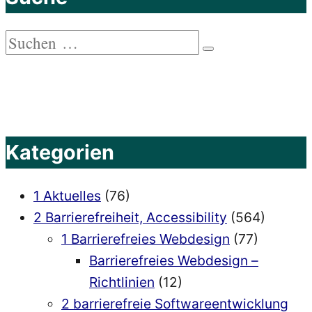
bei
IOS
Suchen
10
Suchen
nach:
von
Apple“
Kategorien
1 Aktuelles
(76)
2 Barrierefreiheit, Accessibility
(564)
1 Barrierefreies Webdesign
(77)
Barrierefreies Webdesign –
Richtlinien
(12)
2 barrierefreie Softwareentwicklung