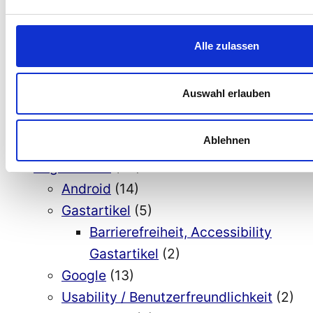
Allgemein
(155)
Barrierefreiheit bei SAP
(1)
Alle zulassen
Barrierefreiheit bei Smartphones
(5)
Barrierefreiheit Wordpress
(1)
Auswahl erlauben
Digitale Barrierefreiheit und KI
(14)
Eingabehilfen
(5)
Ablehnen
Informatik inklusive
(42)
Allgemeines
(40)
Android
(14)
Gastartikel
(5)
Barrierefreiheit, Accessibility
Gastartikel
(2)
Google
(13)
Usability / Benutzerfreundlichkeit
(2)