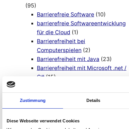
(95)
Barrierefreie Software
(10)
barrierefreie Softwareentwicklung
für die Cloud
(1)
Barrierefreiheit bei
Computerspielen
(2)
Barrierefreiheit mit Java
(23)
Barrierefreiheit mit Microsoft .net /
C#
(15)
Barrierefreiheit mit Python
(8)
Richtlinien barrierefreie Software-
Zustimmung
Details
Entwicklung
(6)
2a Barrierefreiheit bei
Entwicklungsumgebungen
(9)
Diese Webseite verwendet Cookies