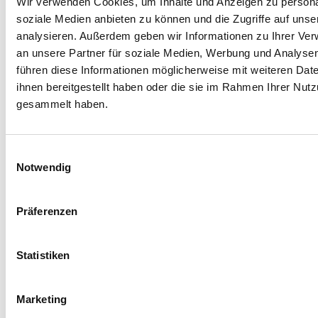
3 Barrierefreie Appentwicklung
(38)
Wir verwenden Cookies, um Inhalte und Anzeigen zu personal
soziale Medien anbieten zu können und die Zugriffe auf uns
Progressive Web Apps
(5)
analysieren. Außerdem geben wir Informationen zu Ihrer Ve
4 barrierefreie Apps
(13)
an unsere Partner für soziale Medien, Werbung und Analysen
5 Barrierefreiheit bei
führen diese Informationen möglicherweise mit weiteren Da
ihnen bereitgestellt haben oder die sie im Rahmen Ihrer Nut
Betriebssystemen
(85)
gesammelt haben.
Barrierefreiheit bei Android
(48)
Barrierefreiheit bei Apple / IOS
Einwilligungsauswahl
und MacOS
(38)
Notwendig
Barrierefreiheit bei Linux / Ubuntu
(12)
Präferenzen
Barrierefreiheit bei Windows
(10)
6 Assistive bzw. unterstützende
Statistiken
Technologien für Menschen mit
Behinderungen
(8)
Marketing
7. Barrierefreiheit Videos
(1)