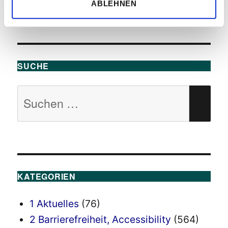
Barrierefreie Internetseiten lohnen sich!
ABLEHNEN
SUCHE
Suchen
SU
nach:
KATEGORIEN
1 Aktuelles
(76)
2 Barrierefreiheit, Accessibility
(564)