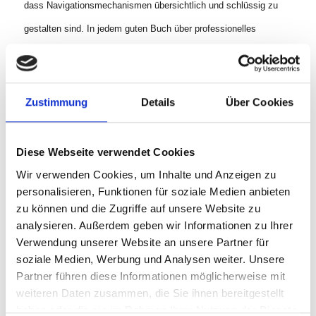
dass Navigationsmechanismen übersichtlich und schlüssig zu
gestalten sind. In jedem guten Buch über professionelles
Webdesign liest man ganz genau das Gleiche. Es gibt also in
den nicht barrierefreien und den barrierefreien Richtlinien
gemeinsame Punkte. Somit ist klar, dass es nicht zwei völlig
Zustimmung
Details
Über Cookies
unterschiedliche Ziele(Webseiten) sind.
Ein Video, zum Beispiel, in Textform zu beschreiben kostet
Diese Webseite verwendet Cookies
selbstverständlich zusätzliche Zeit und Geld. Durch dieses
Wir verwenden Cookies, um Inhalte und Anzeigen zu
personalisieren, Funktionen für soziale Medien anbieten
zusätzlich investierte Geld, steigt allerdings die Zahl der
zu können und die Zugriffe auf unsere Website zu
Besucher der Webseite und somit kann, zum Beispiel im Fall
analysieren. Außerdem geben wir Informationen zu Ihrer
eines Webshops, das investierte Geld wieder rein kommen.
Verwendung unserer Website an unsere Partner für
soziale Medien, Werbung und Analysen weiter. Unsere
Fassen wir zusammen:
Partner führen diese Informationen möglicherweise mit
In den Richtlinien für nicht barrierefreie Webseiten und den
weiteren Daten zusammen, die Sie ihnen bereitgestellt
Richtlinien für barrierefreie Webseiten gibt es Gemeinsamkeiten.
haben oder die sie im Rahmen Ihrer Nutzung der Dienste