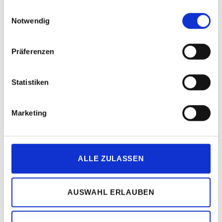
gesammelt haben.
Einwilligungsauswahl
Eine nicht barrierefreie Webseite barrierefrei zu machen kostet
Notwendig
Geld. Wie viel Geld hängt davon ab, wie Wichtig dem Web-
Entwickler die Umsetzung der nicht barrierefreien Richtlinien war.
Präferenzen
Bei einer sehr guten Umsetzung der nicht barrierefreien
Richtlinien, dürften die Kosten nicht sehr hoch sein. Bei einer neu
Statistiken
erstellten Webseite ist es sehr empfehlenswert, gleich auf
barrierefreies Webdesign zu achten. Durch die Gemeinsamkeiten
Marketing
der nicht barrierefreien und barrierefreien Richtlinien hält sich der
Mehraufwand und die damit verbunden Mehrkosten in Grenzen.
Durch die umgesetzte Barrierefreiheit
steigt die Zahl der
ALLE ZULASSEN
Webseitenbesucher (
siehe
Artikel „
Barrierefreiheit – wer braucht
das?
“ ) und somit die
Beliebtheit der Webseite
und im Fall eines
AUSWAHL ERLAUBEN
Webshops kommt
mehr Umsatz
in die Kasse!