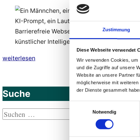
Zustimmung
Barrierefreie Webseiten-Navigation progra
künstlicher Intelligenz
Diese Webseite verwendet 
„Barrierefreie
weiterlesen
Wir verwenden Cookies, um I
Webseiten-
und die Zugriffe auf unsere 
Website an unsere Partner fü
Navigation
möglicherweise mit weiteren
programmieren
der Dienste gesammelt habe
Suche
mit
Einwilligungsauswahl
künstlicher
Suchen
Notwendig
Intelligenz
Suchen
nach:
(KI)