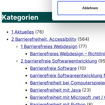
–
Anleitung“
Ablehnen
Kategorien
1 Aktuelles
(76)
2 Barrierefreiheit, Accessibility
(564)
1 Barrierefreies Webdesign
(77)
Barrierefreies Webdesign – Richtlin
2 barrierefreie Softwareentwicklung
(95
Barrierefreie Software
(10)
barrierefreie Softwareentwicklung 
Barrierefreiheit bei Computerspiele
Barrierefreiheit mit Java
(23)
Barrierefreiheit mit Microsoft .net /
Barrierefreiheit mit Python
(8)