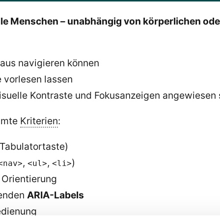
lle Menschen – unabhängig von körperlichen od
 Maus navigieren können
te vorlesen lassen
 visuelle Kontraste und Fokusanzeigen angewiesen 
immte
Kriterien
:
 Tabulatortaste)
,
,
)
<nav>
<ul>
<li>
 Orientierung
henden
ARIA-Labels
edienung