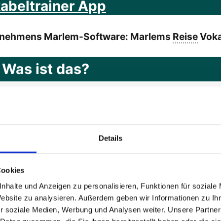
kabeltrainer App
rnehmens Marlem-Software: Marlems
Reise
Voka
 Was ist das?
ass eine App so entwickelt wird, dass alle Mens
p bedienen können.
Details
cklung von Apps wichtig?
Cookies
rmatik
für alle Personen nutzbar ist.
nhalte und Anzeigen zu personalisieren, Funktionen für soziale
rrierefreie Informationstechnik
steht, dass öffentl
Website zu analysieren. Außerdem geben wir Informationen zu I
r soziale Medien, Werbung und Analysen weiter. Unsere Partner