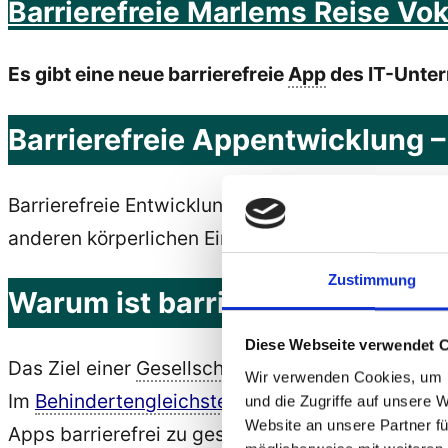
Barrierefreie Marlems Reise Vo
Apps
entwickelt
Es gibt eine neue barrierefreie
App
des IT-Unte
von
Marlem-
Barrierefreie Appentwicklung –
Software
im
Barrierefreie Entwicklung von Apps bedeutet, d
Jahr
anderen körperlichen Einschränkungen, eine Ap
2022“
Zustimmung
Warum ist barrierefreie Entwi
Diese Webseite verwendet 
Das Ziel einer
Gesellschaft
sollte sein, dass
Info
Wir verwenden Cookies, um I
Im
Behindertengleichstellungsgesetz
in § 12a Ba
und die Zugriffe auf unsere 
Website an unsere Partner fü
Apps barrierefrei zu gestalten.