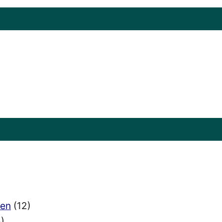
ien
(12)
)