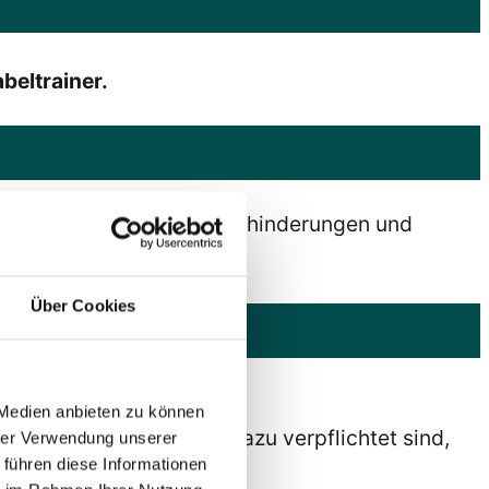
beltrainer.
chen, auch Menschen mit Behinderungen und
Über Cookies
 Medien anbieten zu können
iche Stellen des Bundes dazu verpflichtet sind,
hrer Verwendung unserer
 führen diese Informationen