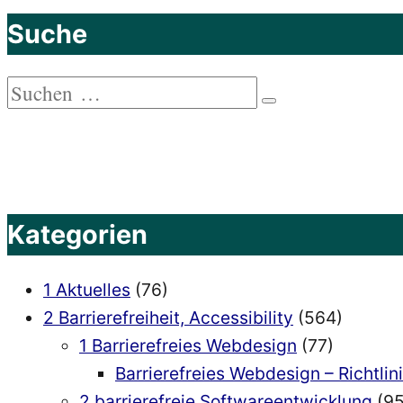
Vokabeltrainer
Suche
App“
Suchen
Suchen
nach:
Kategorien
1 Aktuelles
(76)
2 Barrierefreiheit, Accessibility
(564)
1 Barrierefreies Webdesign
(77)
Barrierefreies Webdesign – Richtlin
2 barrierefreie Softwareentwicklung
(95