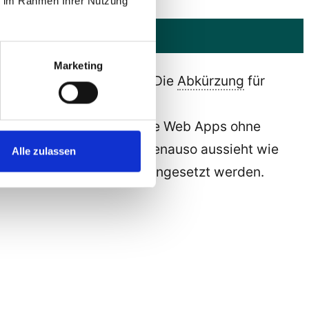
ie im Rahmen Ihrer Nutzung
Marketing
 Apps vorbehalten waren. Die
Abkürzung
für
 möglich, dass Progressive Web Apps ohne
ine Progressive Web App genauso aussieht wie
Alle zulassen
allen Betriebssystemen eingesetzt werden.