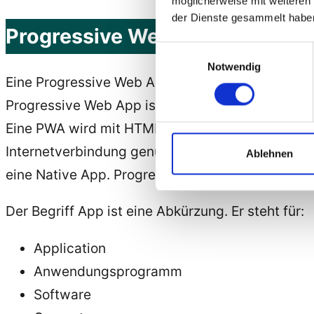
möglicherweise mit weiteren
der Dienste gesammelt habe
Progressive Web App – Was ist
Einwilligungsauswahl
Notwendig
Eine Progressive Web App ist eine Webseite, die
Progressive Web App ist PWA.
Eine PWA wird mit HTML, CSS und Javascript ent
Internetverbindung genutzt werden können. Mit H
Ablehnen
eine Native App. Progressive Web Apps sind pla
Der Begriff App ist eine Abkürzung. Er steht für:
Application
Anwendungsprogramm
Software