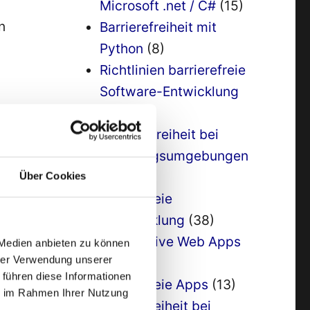
Microsoft .net / C#
(15)
Barrierefreiheit mit
Python
(8)
Richtlinien barrierefreie
Software-Entwicklung
(6)
ft wichtig ist“
2a Barrierefreiheit bei
Entwicklungsumgebungen
(9)
Über Cookies
3 Barrierefreie
Appentwicklung
(38)
Progressive Web Apps
 Medien anbieten zu können
hrer Verwendung unserer
(5)
 führen diese Informationen
4 barrierefreie Apps
(13)
ie im Rahmen Ihrer Nutzung
5 Barrierefreiheit bei