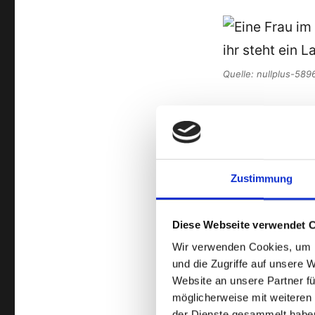
Quelle: nullplus-58
„Digitale Barri
weiterlesen
Zustimmung
Diese Webseite verwendet 
Wir verwenden Cookies, um I
und die Zugriffe auf unsere 
Website an unsere Partner fü
möglicherweise mit weiteren
der Dienste gesammelt habe