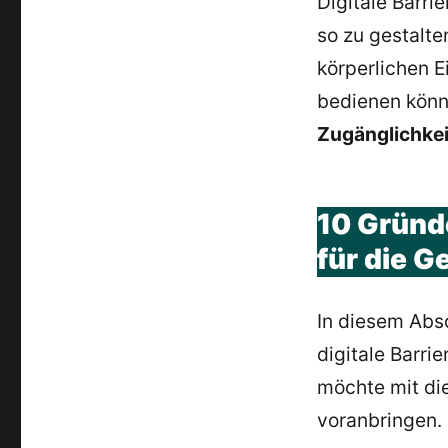
Digitale Barri
so zu gestalt
körperlichen 
bedienen könne
Zugänglichke
10 Gründe
für die G
In diesem Abs
digitale Barrie
möchte mit di
voranbringen.