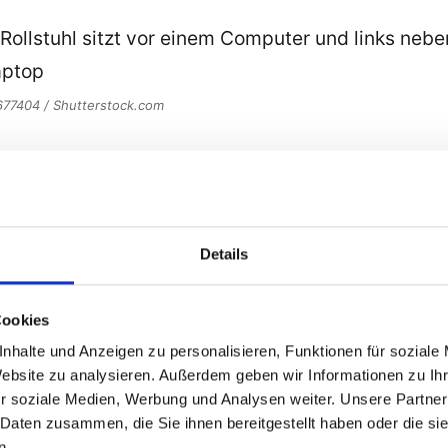
9677404 / Shutterstock.com
erefreiheit – 10 Gründe warum es für die Gesellscha
Details
Cookies
nhalte und Anzeigen zu personalisieren, Funktionen für soziale
Website zu analysieren. Außerdem geben wir Informationen zu I
r soziale Medien, Werbung und Analysen weiter. Unsere Partner
 Daten zusammen, die Sie ihnen bereitgestellt haben oder die s
n.