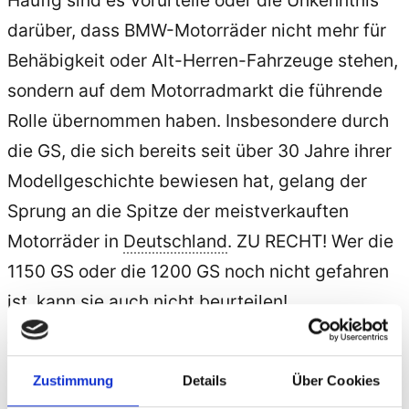
Häufig sind es Vorurteile oder die Unkenntnis
darüber, dass BMW-Motorräder nicht mehr für
Behäbigkeit oder Alt-Herren-Fahrzeuge stehen,
sondern auf dem Motorradmarkt die führende
Rolle übernommen haben. Insbesondere durch
die GS, die sich bereits seit über 30 Jahre ihrer
Modellgeschichte bewiesen hat, gelang der
Sprung an die Spitze der meistverkauften
Motorräder in
Deutschland
. ZU RECHT! Wer die
1150 GS oder die 1200 GS noch nicht gefahren
ist, kann sie auch nicht beurteilen!
Wer sich noch nicht dazu entschließen konnte,
eine BMW zu kaufen, dem empfehlen wir die
Zustimmung
Details
Über Cookies