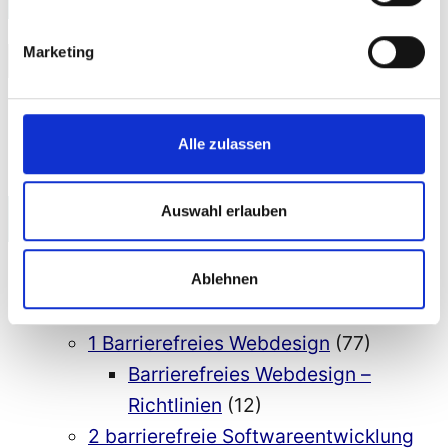
Marketing
Suchen
Suchen
nach:
Alle zulassen
Kategorien
Auswahl erlauben
1 Aktuelles
(76)
Ablehnen
2 Barrierefreiheit, Accessibility
(564)
1 Barrierefreies Webdesign
(77)
Barrierefreies Webdesign –
Richtlinien
(12)
2 barrierefreie Softwareentwicklung