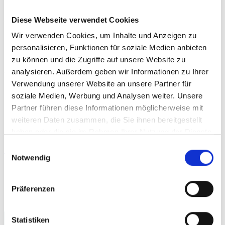
Miete einer BMW GS, um sich selbst von dieser
„eierlegenden Wollmilchsau“ überzeugen zu
Diese Webseite verwendet Cookies
lassen. Eine kurze Probefahrt reicht aus unserer
Wir verwenden Cookies, um Inhalte und Anzeigen zu
personalisieren, Funktionen für soziale Medien anbieten
Erfahrung bei Weitem nicht aus, um das
zu können und die Zugriffe auf unsere Website zu
Potential
der GS zu erkennen. Alle unsere
analysieren. Außerdem geben wir Informationen zu Ihrer
Fahrzeuge verfügen über ABS, Koffersystem
Verwendung unserer Website an unsere Partner für
soziale Medien, Werbung und Analysen weiter. Unsere
und bei Bedarf auch Navigationsgeräte. Einfach
Partner führen diese Informationen möglicherweise mit
vorbeikommen, aufsteigen und ab in die Berge
weiteren Daten zusammen, die Sie ihnen bereitgestellt
oder sonstige ferne Länder. Infos unter
rent a
haben oder die sie im Rahmen Ihrer Nutzung der Dienste
gesammelt haben.
Einwilligungsauswahl
boxer – BMW-Motorräder mieten / BMW
Notwendig
Motorrad mieten
oder
Facebook
rent-a-boxer
.
Präferenzen
Suche
Statistiken