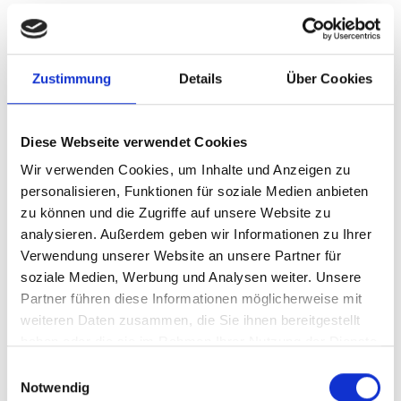
Das handhaben von Strassenkarten und
Ortsplänen ist aufgrund meiner stark
Zustimmung
Details
Über Cookies
behinderten Hand sehr problematisch! Im
Auto
ist eh nicht so richtig Platz um eine Karte voll
Diese Webseite verwendet Cookies
ausgeklappt anzuschauen. Mein Smartphone
Wir verwenden Cookies, um Inhalte und Anzeigen zu
hat
Google
Maps! Google Maps ist
personalisieren, Funktionen für soziale Medien anbieten
Strassenkarte. Das heißt wenn ich die
zu können und die Zugriffe auf unsere Website zu
geschickteste Strecke von Ort A nach B wissen
analysieren. Außerdem geben wir Informationen zu Ihrer
Verwendung unserer Website an unsere Partner für
möchte ist Google-Maps die richtige Wahl. Bin
soziale Medien, Werbung und Analysen weiter. Unsere
ich in Ort B und suche eine bestimmte Strasse,
Partner führen diese Informationen möglicherweise mit
weiteren Daten zusammen, die Sie ihnen bereitgestellt
ist Google Maps Ortsplan und hilft mir die
haben oder die sie im Rahmen Ihrer Nutzung der Dienste
richtige Strasse zu finden.
gesammelt haben.
Einwilligungsauswahl
Auch wenn Sie unterwegs sind in Ort XY und
Notwendig