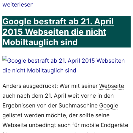
„Samsung
weiterlesen
Galaxy
Google bestraft ab 21. April
A53
2015 Webseiten die nicht
5G
Mobiltauglich sind
–
Barrierefreiheit
bei
Android
12
Anders ausgedrückt: Wer mit seiner
Webseite
–
auch nach dem 21. April weit vorne in den
Talkback
Ergebnissen von der Suchmaschine
Google
–
gelistet werden möchte, der sollte seine
Der
Webseite unbedingt auch für mobile Endgeräte
Screenreader