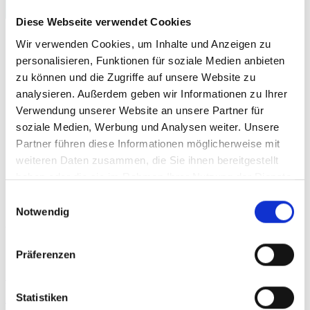
mit Google Plus
Diese Webseite verwendet Cookies
Es ist ganz klar. Wer in der Suchmaschine
Wir verwenden Cookies, um Inhalte und Anzeigen zu
personalisieren, Funktionen für soziale Medien anbieten
Google auf Platz 1 möchte, der muss auf
zu können und die Zugriffe auf unsere Website zu
Google+ aktiv sein. Je mehr Personen Ihr Profil
analysieren. Außerdem geben wir Informationen zu Ihrer
Verwendung unserer Website an unsere Partner für
in Ihre Kreise aufnehmen, desto „stärker“ wird
soziale Medien, Werbung und Analysen weiter. Unsere
Ihr Profil und desto mehr „vertraut“ Ihnen die
Partner führen diese Informationen möglicherweise mit
Suchmaschine Google. So bald Sie auf Google
weiteren Daten zusammen, die Sie ihnen bereitgestellt
haben oder die sie im Rahmen Ihrer Nutzung der Dienste
Plus aktiv sind, sollten Sie auf Ihrer Webseite
gesammelt haben.
Einwilligungsauswahl
den Plus1-Schalter installieren.
Lesen
Sie im
Notwendig
folgenden Link welche Möglichkeiten Google
Plus zur Suchmaschninenoptimierung bietet.
Präferenzen
Suchmaschinenoptimierung mit Google Plus
/SEO mit Google+
Statistiken