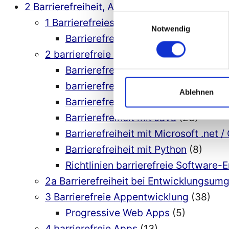
2 Barrierefreiheit, Accessibility
(564)
Einwilligungsauswahl
1 Barrierefreies Webdesign
(77)
Notwendig
Barrierefreies Webdesign – Richtlin
2 barrierefreie Softwareentwicklung
(95
Barrierefreie Software
(10)
barrierefreie Softwareentwicklung 
Ablehnen
Barrierefreiheit bei Computerspiele
Barrierefreiheit mit Java
(23)
Barrierefreiheit mit Microsoft .net /
Barrierefreiheit mit Python
(8)
Richtlinien barrierefreie Software-
2a Barrierefreiheit bei Entwicklungsu
3 Barrierefreie Appentwicklung
(38)
Progressive Web Apps
(5)
4 barrierefreie Apps
(13)