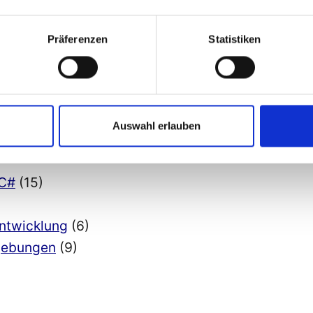
Präferenzen
Statistiken
ien
(12)
)
für die Cloud
(1)
Auswahl erlauben
n
(2)
 C#
(15)
Entwicklung
(6)
mgebungen
(9)