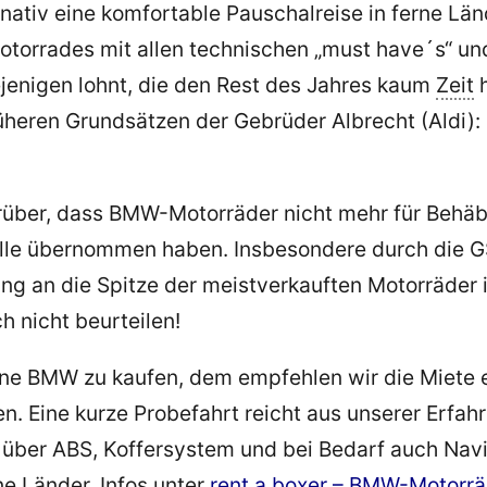
nativ eine komfortable Pauschalreise in ferne Lä
orrades mit allen technischen „must have´s“ und 
iejenigen lohnt, die den Rest des Jahres kaum
Zeit
h
früheren Grundsätzen der Gebrüder Albrecht (Aldi)
arüber, dass BMW-Motorräder nicht mehr für Behäb
e übernommen haben. Insbesondere durch die GS, d
ng an die Spitze der meistverkauften Motorräder 
h nicht beurteilen!
eine BMW zu kaufen, dem empfehlen wir die Miete 
n. Eine kurze Probefahrt reicht aus unserer Erfa
 über ABS, Koffersystem und bei Bedarf auch Nav
ne Länder. Infos unter
rent a boxer – BMW-Motorr