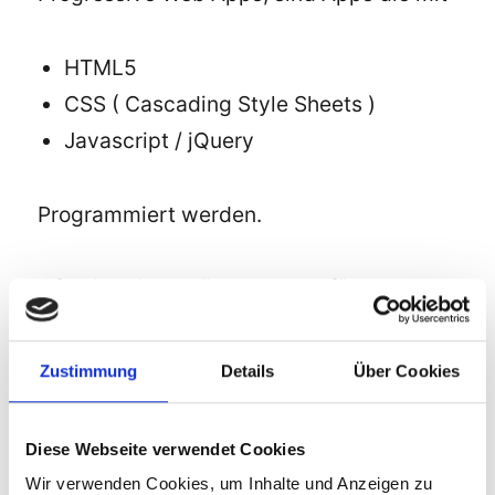
HTML5
CSS ( Cascading Style Sheets )
Javascript / jQuery
Programmiert werden.
Oft wird die Abkürzung
PWA
für
p
rogressive Web-
A
pp verwendet.
Zustimmung
Details
Über Cookies
Progressive Web Apps sind
plattformunabhängig
, das bedeutet, sie
Diese Webseite verwendet Cookies
funktionieren auf allen Betriebssystemen.
Wir verwenden Cookies, um Inhalte und Anzeigen zu