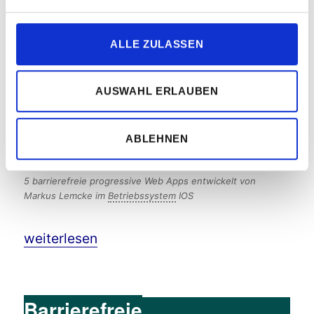
werden, wie wenn eine Internetseite
behindertengerecht entwickelt werden
ALLE ZULASSEN
soll.
AUSWAHL ERLAUBEN
ABLEHNEN
5 barrierefreie progressive Web Apps entwickelt von
Markus Lemcke im
Betriebssystem
IOS
„Progressive Web Apps barrierefrei entwickeln
weiterlesen
Barrierefreie