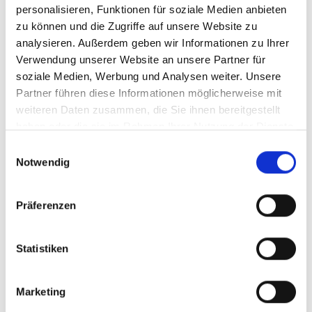
Sie können auch auf allen Geräten wie
personalisieren, Funktionen für soziale Medien anbieten
zu können und die Zugriffe auf unsere Website zu
Laptop
,
PC
, Smartphone,
Iphone
, Tablet,
analysieren. Außerdem geben wir Informationen zu Ihrer
Ipad eingesetzt werden.
Verwendung unserer Website an unsere Partner für
soziale Medien, Werbung und Analysen weiter. Unsere
Partner führen diese Informationen möglicherweise mit
jQuery
ist eine freie JavaScript-
weiteren Daten zusammen, die Sie ihnen bereitgestellt
Bibliothek
, die Funktionen zur DOM-
haben oder die sie im Rahmen Ihrer Nutzung der Dienste
gesammelt haben.
Navigation und -Manipulation zur
Einwilligungsauswahl
Notwendig
Verfügung stellt. jQuery ist die
meistverwendete JavaScript-Bibliothek
Präferenzen
und vereinfacht die Programmierung von
progressive Internetapps.
Statistiken
Es ist sehr einfach Progressive Web Apps
zugänglich zu entwickeln. Hierfür müssen
Marketing
die gleichen Richtlinien umgesetzt