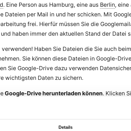
nd
. Eine Person aus Hamburg, eine aus
Berlin
, eine
 Dateien per Mail in und her schicken. Mit Google
arbeitung frei. Hierfür müssen Sie die Googlemai
 und haben immer den aktuellen Stand der Datei s
z
verwenden! Haben Sie Dateien die Sie auch beim
tnehmen. Sie können diese Dateien in Google-Driv
nen Sie Google-Drive dazu verwenden Datensicher
e wichtigsten Daten zu sichern.
ie
Google-Drive herunterladen können
. Klicken 
Sie über den Arbeitsplatz Dateien in die Cloud ko
 mit der man sich unbedingt beschäftigen sollte.
en gut beschrieben sind:
Details