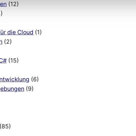
ien
(12)
)
für die Cloud
(1)
n
(2)
 C#
(15)
Entwicklung
(6)
mgebungen
(9)
(85)