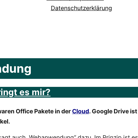
Datenschutzerklärung
dung
ingt es mir?
aren Office Pakete in der
Cloud
. Google Drive i
kel.
sagt auch „Webanwendung“ dazu. Im Prinzip ist e