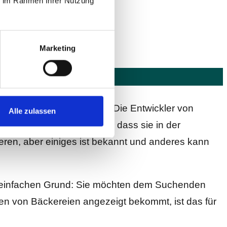
ie im Rahmen Ihrer Nutzung
n!
Marketing
hmaschinen funktionieren. Die Entwickler von
Alle zulassen
Webseite
so manipulieren, dass sie in der
en, aber einiges ist bekannt und anderes kann
n einfachen Grund: Sie möchten dem Suchenden
en von Bäckereien angezeigt bekommt, ist das für