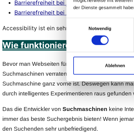
möglicherweise mit weiteren
Barrierefreiheit bei
Apple
/ IOS
der Dienste gesammelt habe
Barrierefreiheit bei Android
Einwilligungsauswahl
Accessibility ist ein sehr umfangreiches Thema
Notwendig
Wie funktionieren Suchmaschin
Bevor man Webseiten für Suchmaschinen
optimier
Ablehnen
Suchmaschinen verraten natürlich nicht wie die Su
Suchmaschine ganz vorne ist. Deswegen kann man 
durch intelligentes Experimentieren raus gefunden
Das die Entwickler von
Suchmaschinen
keine Int
immer das beste Suchergebnis bieten! Wenn jema
den Suchenden sehr unbefriedigend.