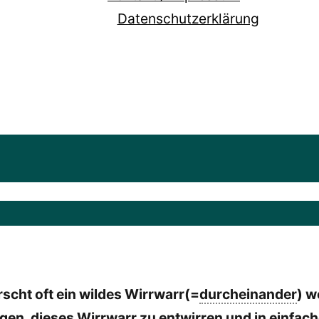
Datenschutzerklärung
scht oft ein wildes Wirrwarr(=
durcheinander
) w
agen, dieses Wirrwarr zu entwirren und in einfach