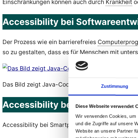
Einschränkungen können auch durch
Krankheit
od
Accessibility bei Softwareentw
Der Prozess wie ein barrierefreies
Computerpro
so zu gestalten, dass es für Menschen mit unter
Das Bild zeigt Java-Code der zeigt wie eine S
Zustimmung
Accessibility bei Smartphones
Diese Webseite verwendet 
Wir verwenden Cookies, um I
und die Zugriffe auf unsere 
Accessibility bei Smartphones und Iphones bede
Website an unsere Partner fü