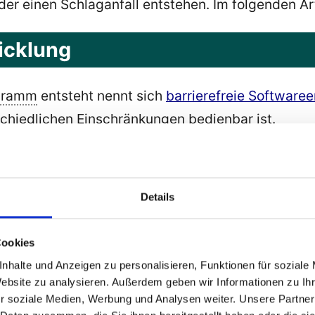
er einen Schlaganfall entstehen. Im folgenden Ar
icklung
gramm
entsteht nennt sich
barrierefreie Software
schiedlichen Einschränkungen bedienbar ist.
wing-Programmoberfläche für Screenreader zugäng
Details
 und Iphones
Cookies
nhalte und Anzeigen zu personalisieren, Funktionen für soziale
Website zu analysieren. Außerdem geben wir Informationen zu I
utet dass diese Geräte für behinderte Menschen 
r soziale Medien, Werbung und Analysen weiter. Unsere Partner