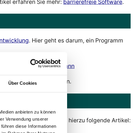
tikel erfahren Sie mehr:
barrierefreie Software
.
entwicklung
. Hier geht es darum, ein Programm
lich gemacht werden kann.
Über Cookies
 Medien anbieten zu können
hrer Verwendung unserer
bedienbar sind.
Lesen
Sie hierzu folgende Artikel:
 führen diese Informationen