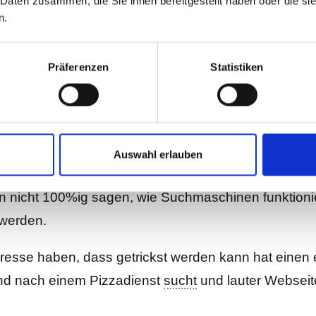
 Daten zusammen, die Sie ihnen bereitgestellt haben oder die s
n.
 zu dem Sie hier auf meinem
Blog
viele Artikel finde
Präferenzen
Statistiken
en?
t
, sollte man, wenigstens ungefähr, wissen wie Suc
Auswahl erlauben
chmaschinen funktionieren, sonst würde jeder seine
nicht 100%ig sagen, wie Suchmaschinen funktionier
 werden.
eresse haben, dass getrickst werden kann hat eine
nd nach einem Pizzadienst
sucht
und lauter Webseit