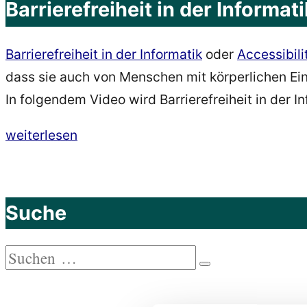
Barrierefreiheit in der Informat
Barrierefreiheit in der Informatik
oder
Accessibili
dass sie auch von Menschen mit körperlichen E
In folgendem Video wird Barrierefreiheit in der In
„Barrierefreiheit
weiterlesen
in
der
Informatik
Suche
2018:
Ziele,
Suchen
Wünsche
Suchen
nach:
und