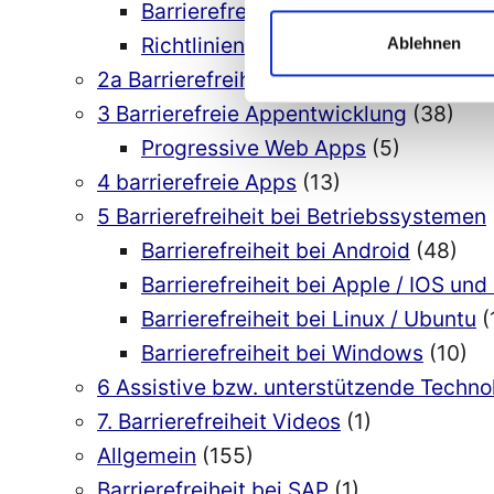
Barrierefreiheit mit Python
(8)
Richtlinien barrierefreie Software-
Ablehnen
2a Barrierefreiheit bei Entwicklungsu
3 Barrierefreie Appentwicklung
(38)
Progressive Web Apps
(5)
4 barrierefreie Apps
(13)
5 Barrierefreiheit bei Betriebssystemen
Barrierefreiheit bei Android
(48)
Barrierefreiheit bei Apple / IOS u
Barrierefreiheit bei Linux / Ubuntu
(
Barrierefreiheit bei Windows
(10)
6 Assistive bzw. unterstützende Techn
7. Barrierefreiheit Videos
(1)
Allgemein
(155)
Barrierefreiheit bei SAP
(1)