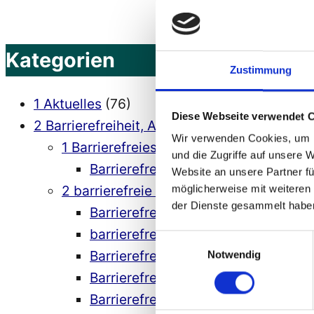
Träume
für
Marlem-
Kategorien
Zustimmung
Software
und
1 Aktuelles
(76)
Diese Webseite verwendet 
Deutschland
“
2 Barrierefreiheit, Accessibility
(564)
Wir verwenden Cookies, um I
1 Barrierefreies Webdesign
(77)
und die Zugriffe auf unsere 
Barrierefreies Webdesign – Richtlin
Website an unsere Partner fü
2 barrierefreie Softwareentwicklung
(95
möglicherweise mit weiteren
der Dienste gesammelt habe
Barrierefreie Software
(10)
barrierefreie Softwareentwicklung 
Einwilligungsauswahl
Barrierefreiheit bei Computerspiele
Notwendig
Barrierefreiheit mit Java
(23)
Barrierefreiheit mit Microsoft .net /