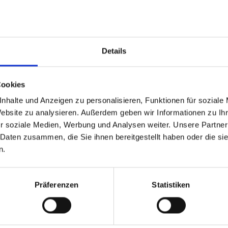
Details
Cookies
nhalte und Anzeigen zu personalisieren, Funktionen für soziale
Website zu analysieren. Außerdem geben wir Informationen zu I
ien
(12)
r soziale Medien, Werbung und Analysen weiter. Unsere Partner
)
 Daten zusammen, die Sie ihnen bereitgestellt haben oder die s
n.
für die Cloud
(1)
n
(2)
Präferenzen
Statistiken
 C#
(15)