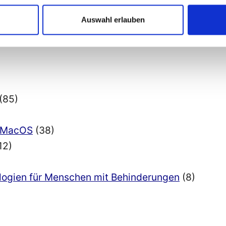
Entwicklung
(6)
Auswahl erlauben
mgebungen
(9)
(85)
nd MacOS
(38)
12)
ologien für Menschen mit Behinderungen
(8)