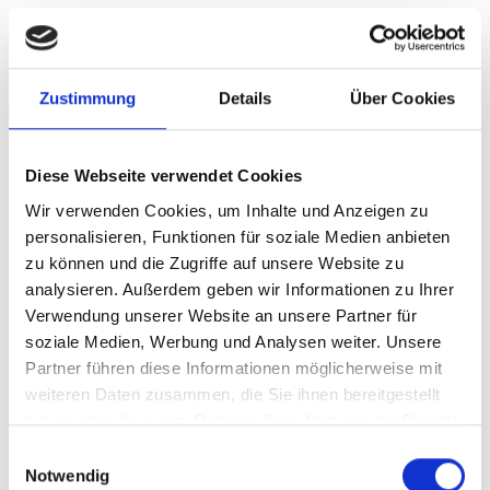
Nun hat Richard David Precht ein neues
Buch geschrieben mit dem Titel „Von der
Pflicht“. Ich habe mir das Buch gekauft
Zustimmung
Details
Über Cookies
und werde es im August
lesen
.
Diese Webseite verwendet Cookies
Wir verwenden Cookies, um Inhalte und Anzeigen zu
personalisieren, Funktionen für soziale Medien anbieten
zu können und die Zugriffe auf unsere Website zu
Buch von Richard David Precht mit dem Titel „Von der
analysieren. Außerdem geben wir Informationen zu Ihrer
Pflicht“. Auf dem Buchcover sieht man eine Corona-Maske.
Verwendung unserer Website an unsere Partner für
soziale Medien, Werbung und Analysen weiter. Unsere
„Philosophie ist nicht nur Theorie!“
weiterlesen
Partner führen diese Informationen möglicherweise mit
weiteren Daten zusammen, die Sie ihnen bereitgestellt
haben oder die sie im Rahmen Ihrer Nutzung der Dienste
gesammelt haben.
Einwilligungsauswahl
Notwendig