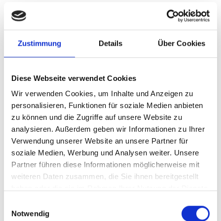
Das abschneiden des deutschen Teams
Zustimmung
Details
Über Cookies
Der Blick auf den Medaillenspiegel nach
Sportlern zeigt „Klasse, statt Masse“! Das
Diese Webseite verwendet Cookies
deutsche Paralympics-Team war klein,
Wir verwenden Cookies, um Inhalte und Anzeigen zu
aber fein! Anna Schaffelhuber schaffte
personalisieren, Funktionen für soziale Medien anbieten
von 5 Wettbewerben 5 Goldmedaillen. Sie
zu können und die Zugriffe auf unsere Website zu
analysieren. Außerdem geben wir Informationen zu Ihrer
ist zweifelsohne ein Paralympics-Star!
Verwendung unserer Website an unsere Partner für
Andrea Eskau zeigte mit Ihren zwei
soziale Medien, Werbung und Analysen weiter. Unsere
Partner führen diese Informationen möglicherweise mit
Goldmedaillen, dass auch bei Ihr mehr
weiteren Daten zusammen, die Sie ihnen bereitgestellt
drin gewesen wäre, wenn die Gesundheit
haben oder die sie im Rahmen Ihrer Nutzung der Dienste
mehr mitgespielt hätte! Leider war sie
gesammelt haben.
Einwilligungsauswahl
Notwendig
zweimal nicht fit und musste den