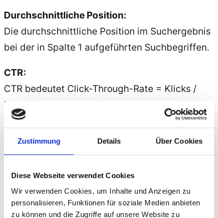
Durchschnittliche Position:
Die durchschnittliche Position im Suchergebnis
bei der in Spalte 1 aufgeführten Suchbegriffen.
CTR:
CTR bedeutet Click-Through-Rate = Klicks /
Impressionen *100 . Click-Through-Rate ist eine
Kennzahl. Wird eine
Werbung
oder Webseite
hundertmal angezeigt und dabei einmal
Zustimmung
Details
Über Cookies
angeklickt, beträgt die Klickrate 1 %.
Diese Webseite verwendet Cookies
Sie erfahren aus dieser Liste mit welchen
Wir verwenden Cookies, um Inhalte und Anzeigen zu
Suchbegriffen Ihre Webseite bereits gefunden
personalisieren, Funktionen für soziale Medien anbieten
wird. Sie können jetzt mit dem
Keyword
zu können und die Zugriffe auf unsere Website zu