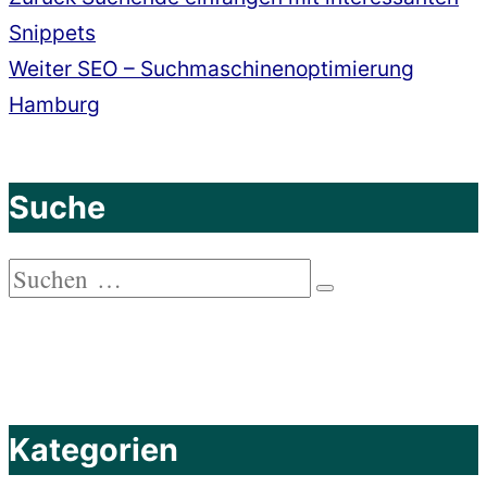
Beitragsnavigation
Beitrag:
Snippets
Nächster
Weiter
SEO – Suchmaschinenoptimierung
Beitrag:
Hamburg
Suche
Suchen
Suchen
nach:
Kategorien