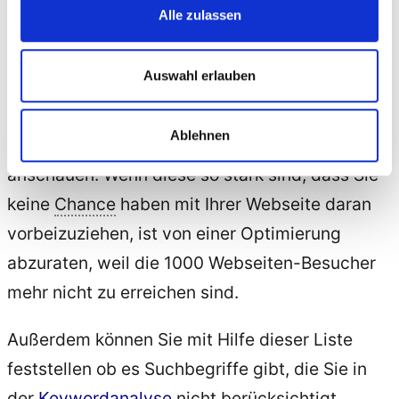
Alle zulassen
Ziel Platz 1. Wenn Sie es erreichen unter diesem
Begriff auf Platz 1 zu kommen, hätten Sie im
Auswahl erlauben
Monat 1000 Webseiten-Besucher mehr!
Selbstverständlich müssen Sie, bevor Sie los
Ablehnen
optimieren, sich die zu überholenden Webseiten
anschauen. Wenn diese so stark sind, dass Sie
keine
Chance
haben mit Ihrer Webseite daran
vorbeizuziehen, ist von einer Optimierung
abzuraten, weil die 1000 Webseiten-Besucher
mehr nicht zu erreichen sind.
Außerdem können Sie mit Hilfe dieser Liste
feststellen ob es Suchbegriffe gibt, die Sie in
der
Keywordanalyse
nicht berücksichtigt