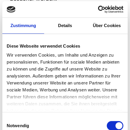
Vision in Sachen Anzahl der Adressen
Zustimmung
Details
Über Cookies
Zur Zeit habe ich über 600 Adressen von
Diese Webseite verwendet Cookies
barrierefreien Hotels, Gaststätten,
Wir verwenden Cookies, um Inhalte und Anzeigen zu
Restaurants, Cafes und
personalisieren, Funktionen für soziale Medien anbieten
Behindertenparkplätze eingetragen. Bis
zu können und die Zugriffe auf unsere Website zu
Jahresende möchte ich die 1000er Marke
analysieren. Außerdem geben wir Informationen zu Ihrer
Verwendung unserer Website an unsere Partner für
deutlich
überschritten haben!
soziale Medien, Werbung und Analysen weiter. Unsere
Partner führen diese Informationen möglicherweise mit
weiteren Daten zusammen, die Sie ihnen bereitgestellt
Gesamtvision für die Webseite
haben oder die sie im Rahmen Ihrer Nutzung der Dienste
Barrierefrei-Mobil
gesammelt haben.
Einwilligungsauswahl
Notwendig