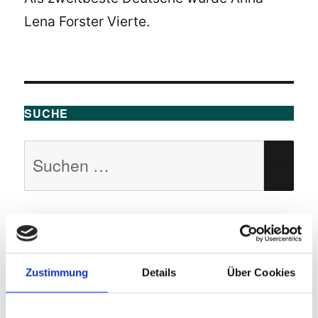
Lena Forster Vierte.
SUCHE
Suchen
SU
nach:
KATEGORIEN
Zustimmung
Details
Über Cookies
1 Aktuelles
(76)