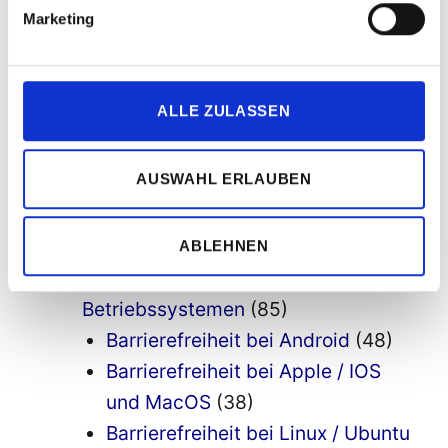
Marketing
Barrierefreiheit mit Python
(8)
Richtlinien barrierefreie Software-
Entwicklung
(6)
ALLE ZULASSEN
2a Barrierefreiheit bei
Entwicklungsumgebungen
(9)
AUSWAHL ERLAUBEN
3 Barrierefreie Appentwicklung
(38)
Progressive Web Apps
(5)
4 barrierefreie Apps
(13)
ABLEHNEN
5 Barrierefreiheit bei
Betriebssystemen
(85)
Barrierefreiheit bei Android
(48)
Barrierefreiheit bei Apple / IOS
und MacOS
(38)
Barrierefreiheit bei Linux / Ubuntu