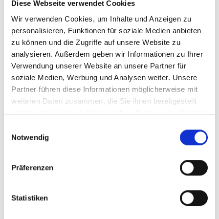
Diese Webseite verwendet Cookies
2 Barrierefreiheit, Accessibility
(564)
Wir verwenden Cookies, um Inhalte und Anzeigen zu
1 Barrierefreies Webdesign
(77)
personalisieren, Funktionen für soziale Medien anbieten
Barrierefreies Webdesign –
zu können und die Zugriffe auf unsere Website zu
Richtlinien
(12)
analysieren. Außerdem geben wir Informationen zu Ihrer
2 barrierefreie Softwareentwicklung
Verwendung unserer Website an unsere Partner für
soziale Medien, Werbung und Analysen weiter. Unsere
(95)
Partner führen diese Informationen möglicherweise mit
Barrierefreie Software
(10)
weiteren Daten zusammen, die Sie ihnen bereitgestellt
barrierefreie
haben oder die sie im Rahmen Ihrer Nutzung der Dienste
gesammelt haben.
Softwareentwicklung für die
Einwilligungsauswahl
Notwendig
Cloud
(1)
Barrierefreiheit bei
Präferenzen
Computerspielen
(2)
Barrierefreiheit mit Java
(23)
Statistiken
Barrierefreiheit mit Microsoft .net
/ C#
(15)