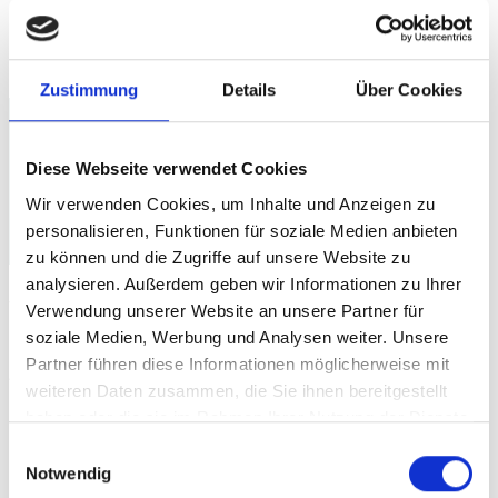
Ihren Gastartikel zu
lesen
! Schreiben Sie
interessant und anschaulich.
Zustimmung
Details
Über Cookies
Linkaufbau mit Gastartikel –
Diese Webseite verwendet Cookies
auf was ist beim verlinken zu
Wir verwenden Cookies, um Inhalte und Anzeigen zu
achten?
personalisieren, Funktionen für soziale Medien anbieten
zu können und die Zugriffe auf unsere Website zu
analysieren. Außerdem geben wir Informationen zu Ihrer
Wie oben schon erwähnt, Ziel des Gastartikels
Verwendung unserer Website an unsere Partner für
soziale Medien, Werbung und Analysen weiter. Unsere
ist dass Ihre Webseite einen Backlink von einem
Partner führen diese Informationen möglicherweise mit
fremden Blog bekommt. Deswegen muss in
weiteren Daten zusammen, die Sie ihnen bereitgestellt
Ihrem Gastartikel ein Link enthalten sein.
haben oder die sie im Rahmen Ihrer Nutzung der Dienste
gesammelt haben.
Einwilligungsauswahl
Hierbei sollte es sich um einen Textlink handeln.
Notwendig
Über die Wichtigkeit des richtigen Textes in