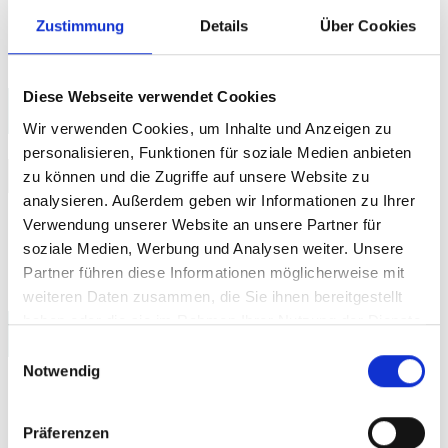
Zustimmung
Details
Über Cookies
Diese Webseite verwendet Cookies
Suche
Wir verwenden Cookies, um Inhalte und Anzeigen zu
personalisieren, Funktionen für soziale Medien anbieten
Suchen
zu können und die Zugriffe auf unsere Website zu
Suchen
nach:
analysieren. Außerdem geben wir Informationen zu Ihrer
Verwendung unserer Website an unsere Partner für
soziale Medien, Werbung und Analysen weiter. Unsere
Partner führen diese Informationen möglicherweise mit
weiteren Daten zusammen, die Sie ihnen bereitgestellt
haben oder die sie im Rahmen Ihrer Nutzung der Dienste
Kategorien
gesammelt haben.
Einwilligungsauswahl
Notwendig
1 Aktuelles
(76)
2 Barrierefreiheit, Accessibility
(564)
Präferenzen