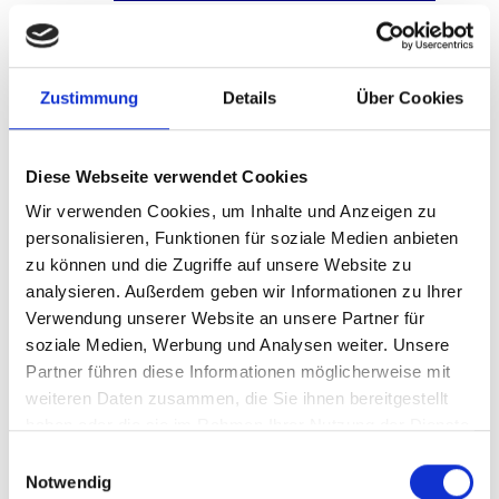
und Vordrucken
Anmerkung von Markus:
Zustimmung
Details
Über Cookies
Behinderte, vor allem Blinde, können
keine Formulare in Papierform ausfüllen
Diese Webseite verwendet Cookies
ohne fremde Hilfe. Deswegen sind
Wir verwenden Cookies, um Inhalte und Anzeigen zu
personalisieren, Funktionen für soziale Medien anbieten
Behörden durch diesen Paragraphen dazu
zu können und die Zugriffe auf unsere Website zu
verpflichtet, Formulare in elektronischer
analysieren. Außerdem geben wir Informationen zu Ihrer
Form zu Verfügung zu stellen. Durch
Verwendung unserer Website an unsere Partner für
soziale Medien, Werbung und Analysen weiter. Unsere
meine Körperbehinderung ist es für mich
Partner führen diese Informationen möglicherweise mit
auch wesentlich einfacher ein Word-
weiteren Daten zusammen, die Sie ihnen bereitgestellt
Dokument oder eine PDF-Datei
haben oder die sie im Rahmen Ihrer Nutzung der Dienste
gesammelt haben.
Einwilligungsauswahl
auszufüllen wie ein Stück Papier.
Notwendig