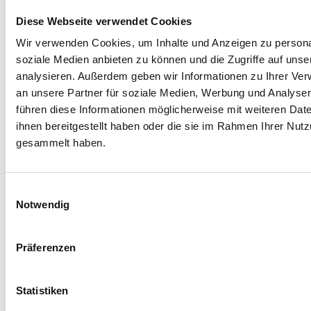
5 Barrierefreiheit bei
Diese Webseite verwendet Cookies
Betriebssystemen
(85)
Wir verwenden Cookies, um Inhalte und Anzeigen zu personal
Barrierefreiheit bei Android
(48)
soziale Medien anbieten zu können und die Zugriffe auf uns
Barrierefreiheit bei Apple / IOS
analysieren. Außerdem geben wir Informationen zu Ihrer Ve
und MacOS
(38)
an unsere Partner für soziale Medien, Werbung und Analysen
führen diese Informationen möglicherweise mit weiteren Da
Barrierefreiheit bei Linux / Ubuntu
ihnen bereitgestellt haben oder die sie im Rahmen Ihrer Nut
(12)
gesammelt haben.
Barrierefreiheit bei Windows
(10)
6 Assistive bzw. unterstützende
Einwilligungsauswahl
Technologien für Menschen mit
Notwendig
Behinderungen
(8)
7. Barrierefreiheit Videos
(1)
Präferenzen
Allgemein
(155)
Barrierefreiheit bei SAP
(1)
Statistiken
Barrierefreiheit bei Smartphones
(5)