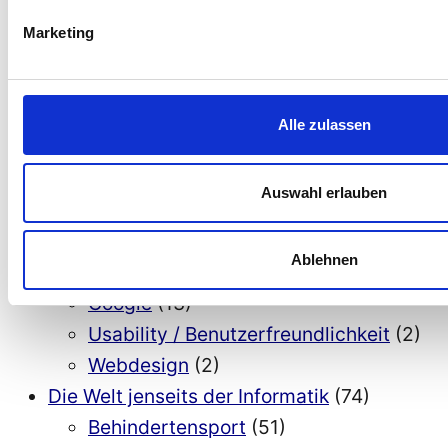
Barrierefreiheit Wordpress
(1)
Marketing
Digitale Barrierefreiheit und KI
(14)
Eingabehilfen
(5)
Informatik inklusive
(42)
Alle zulassen
Allgemeines
(40)
Android
(14)
Auswahl erlauben
Gastartikel
(5)
Barrierefreiheit, Accessibility
Ablehnen
Gastartikel
(2)
Google
(13)
Usability / Benutzerfreundlichkeit
(2)
Webdesign
(2)
Die Welt jenseits der Informatik
(74)
Behindertensport
(51)