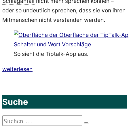
Schlaganfall
nicht mehr sprechen können –
oder so undeutlich sprechen, dass sie von ihren
Mitmenschen nicht verstanden werden.
So sieht die Tiptalk-App aus.
„TipTalk
weiterlesen
–
Die
Sprachassistenz-
Suche
App
für
Suchen
Menschen
Suchen
nach: