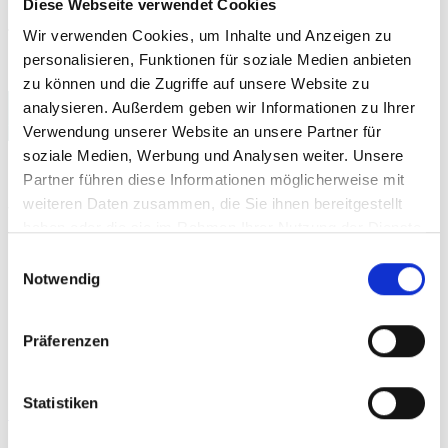
Diese Webseite verwendet Cookies
Potential
sehe um Kundengewinnung zu
Wir verwenden Cookies, um Inhalte und Anzeigen zu
betreiben.
personalisieren, Funktionen für soziale Medien anbieten
zu können und die Zugriffe auf unsere Website zu
Autor:
Markus Lemcke
analysieren. Außerdem geben wir Informationen zu Ihrer
Verwendung unserer Website an unsere Partner für
soziale Medien, Werbung und Analysen weiter. Unsere
Ich bin Markus Lemcke, Softwareentwickler,
Partner führen diese Informationen möglicherweise mit
weiteren Daten zusammen, die Sie ihnen bereitgestellt
Webentwickler, Appentwickler, Berater und
haben oder die sie im Rahmen Ihrer Nutzung der Dienste
Dozent für barrierefreies Webdesign,
gesammelt haben.
Einwilligungsauswahl
barrierefreie Softwareentwicklung mit Java, C#
Notwendig
und Python, Barrierefreiheit bei den
Präferenzen
Betriebssystemen Windows, Android, IOS,
Ubuntu und MacOS.
Alle Beiträge von Markus
Statistiken
Lemcke anzeigen