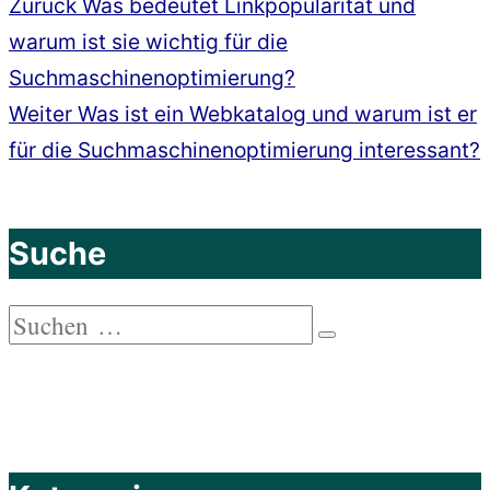
Vorheriger
Zurück
Was bedeutet Linkpopularität und
Beitragsnavigation
Beitrag:
warum ist sie wichtig für die
Suchmaschinenoptimierung?
Nächster
Weiter
Was ist ein Webkatalog und warum ist er
Beitrag:
für die Suchmaschinenoptimierung interessant?
Suche
Suchen
Suchen
nach: