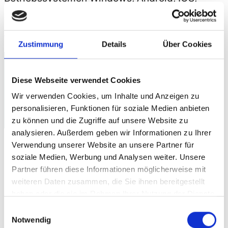
Ubuntu und MacOS.
Alle Beiträge von Markus
Lemcke anzeigen
Zustimmung
Details
Über Cookies
2 Kommentare zu
Diese Webseite verwendet Cookies
„Suchmaschinenoptimierung /
Wir verwenden Cookies, um Inhalte und Anzeigen zu
personalisieren, Funktionen für soziale Medien anbieten
SEO mit Twitter“
zu können und die Zugriffe auf unsere Website zu
analysieren. Außerdem geben wir Informationen zu Ihrer
Verwendung unserer Website an unsere Partner für
Felix Meier
sagt:
soziale Medien, Werbung und Analysen weiter. Unsere
19. Mai 2015 um 09:33 Uhr
Partner führen diese Informationen möglicherweise mit
weiteren Daten zusammen, die Sie ihnen bereitgestellt
Bringt einer Webseite wie meiner es
haben oder die sie im Rahmen Ihrer Nutzung der Dienste
gesammelt haben.
überbhaupt etwas uns bei twitter zu
Einwilligungsauswahl
Notwendig
regestrieren ?