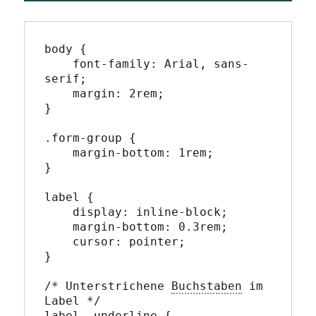
body {

    font-family: Arial, sans-
serif;

    margin: 2rem;

}

.form-group {

    margin-bottom: 1rem;

}

label {

    display: inline-block;

    margin-bottom: 0.3rem;

    cursor: pointer;

}

/* Unterstrichene 
Buchstaben
 im 
Label */

label .underline {
