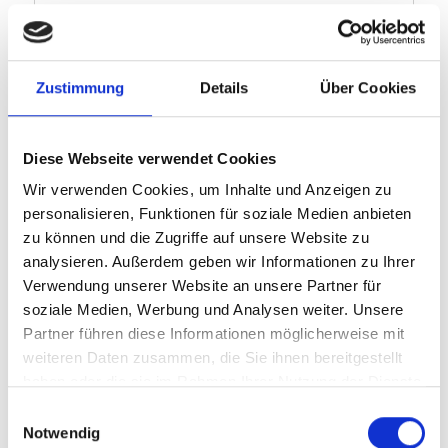
for="vorname">V<span 
class="underline">o</span>rname:
</label> <input id="vorname" 
name="vorname" required="" 
Zustimmung
Details
Über Cookies
type="text" /></div>

<div class="form-group"><label 
accesskey="n" for="nachname">
Diese Webseite verwendet Cookies
<span 
Wir verwenden Cookies, um Inhalte und Anzeigen zu
class="underline">N</span>achnam
personalisieren, Funktionen für soziale Medien anbieten
e:</label> <input id="nachname" 
zu können und die Zugriffe auf unsere Website zu
name="nachname" required="" 
analysieren. Außerdem geben wir Informationen zu Ihrer
type="text" /></div>

Verwendung unserer Website an unsere Partner für
<div class="form-group"><label 
soziale Medien, Werbung und Analysen weiter. Unsere
accesskey="s" for="strasse">
Partner führen diese Informationen möglicherweise mit
<span 
weiteren Daten zusammen, die Sie ihnen bereitgestellt
class="underline">S</span>traße:
haben oder die sie im Rahmen Ihrer Nutzung der Dienste
</label> <input id="strasse" 
gesammelt haben.
name="strasse" required="" 
Einwilligungsauswahl
type="text" /></div>

Notwendig