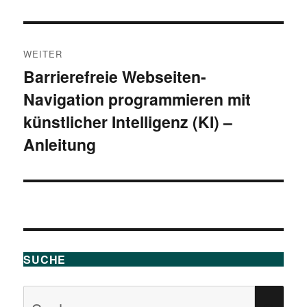
Beitrag:
WEITER
Barrierefreie Webseiten-
Nächster
Navigation programmieren mit
Beitrag:
künstlicher Intelligenz (KI) –
Anleitung
SUCHE
Suchen