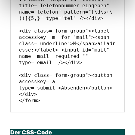
title="Telefonnummer eingeben" 
name="telefon" pattern="[\d\s+\-
()]{5,}" type="tel" /></div>

<div class="form-group"><label 
accesskey="m" for="mail"><span 
class="underline">M</span>ailadr
esse:</label> <input id="mail" 
name="mail" required="" 
type="email" /></div>

<div class="form-group"><button 
accesskey="a" 
type="submit">Absenden</button>
</div>

Der CSS-Code