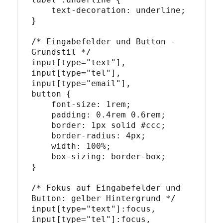
    text-decoration: underline;

}

/* Eingabefelder und Button - 
Grundstil */

input[type="text"],

input[type="tel"],

input[type="email"],

button {

    font-size: 1rem;

    padding: 0.4rem 0.6rem;

    border: 1px solid #ccc;

    border-radius: 4px;

    width: 100%;

    box-sizing: border-box;

}

/* Fokus auf Eingabefelder und 
Button: gelber Hintergrund */

input[type="text"]:focus,

input[type="tel"]:focus,
