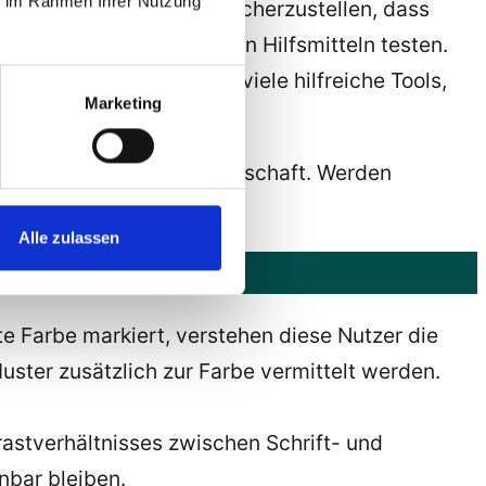
ie im Rahmen Ihrer Nutzung
 Buttons scheitert. Um sicherzustellen, dass
gelmäßig mit verschiedenen Hilfsmitteln testen.
r zu bedienen. Es gibt viele hilfreiche Tools,
Marketing
it für eine moderne Gesellschaft. Werden
s.
Alle zulassen
e Farbe markiert, verstehen diese Nutzer die
uster zusätzlich zur Farbe vermittelt werden.
trastverhältnisses zwischen Schrift- und
nbar bleiben.