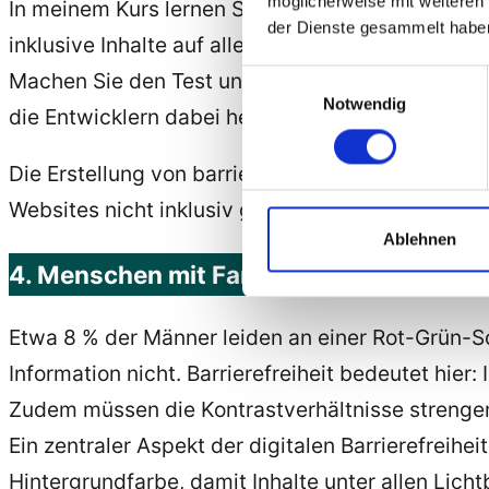
möglicherweise mit weiteren
In meinem Kurs lernen Sie, wie Sie Abstände und
der Dienste gesammelt habe
inklusive Inhalte auf allen Websites reibungslos 
Machen Sie den T
est
und versuchen Sie, Ihre eige
Einwilligungsauswahl
Notwendig
die Entwicklern dabei helfen, die Bedienbarkeit 
Die Erstellung von barrierefreien Websites ist 
Websites nicht inklusiv gestaltet, schließt man 
Ablehnen
4. Menschen mit Farbfehlsichtigkeit
Etwa 8 % der Männer leiden an einer Rot-Grün-S
Information nicht. Barrierefreiheit bedeutet hie
Zudem müssen die Kontrastverhältnisse strengen
Ein zentraler Aspekt der digitalen Barrierefreih
Hintergrundfarbe, damit Inhalte unter allen Lic