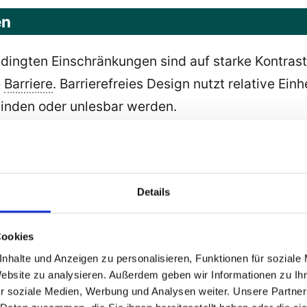
en
ingten Einschränkungen sind auf starke Kontraste
e
Barriere
. Barrierefreies Design nutzt relative Ei
inden oder unlesbar werden.
nkungen
enschen mit motorisch eingeschränkten Händen ode
Details
Für die Informatik bedeutet das: Jedes Element m
muss optisch extrem deutlich hervorgehoben werd
Cookies
nhalte und Anzeigen zu personalisieren, Funktionen für soziale
haltflächen
. Laut der
WCAG
(Web Content Accessi
Website zu analysieren. Außerdem geben wir Informationen zu I
ngeschränkter Feinmotorik oder bei der Nutzung v
r soziale Medien, Werbung und Analysen weiter. Unsere Partner