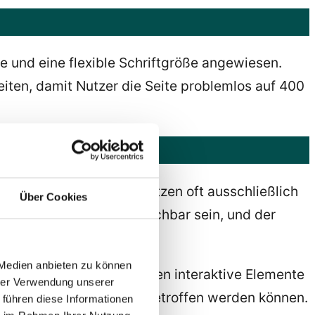
 und eine flexible Schriftgröße angewiesen.
nheiten, damit Nutzer die Seite problemlos auf 400
r zitternden Fingern nutzen oft ausschließlich
Über Cookies
uss per Tab-Taste erreichbar sein, und der
en.
 Medien anbieten zu können
bility Guidelines) müssen interaktive Elemente
hrer Verwendung unserer
on Touchscreens sicher getroffen werden können.
 führen diese Informationen