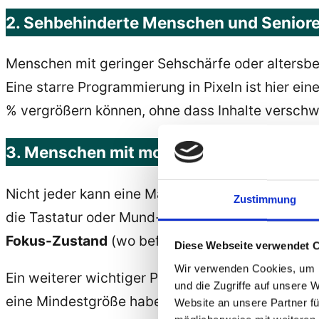
2. Sehbehinderte Menschen und Senior
Menschen mit geringer Sehschärfe oder altersbed
Eine starre Programmierung in Pixeln ist hier ein
% vergrößern können, ohne dass Inhalte verschw
3. Menschen mit motorischen Einschrä
Nicht jeder kann eine Maus präzise bedienen. M
Zustimmung
die Tastatur oder Mund- und Kopfmaus-Systeme. 
Fokus-Zustand
(wo befinde ich mich gerade?) 
Diese Webseite verwendet 
Wir verwenden Cookies, um I
Ein weiterer wichtiger Punkt ist die
Größe von Sc
und die Zugriffe auf unsere 
eine Mindestgröße haben, damit sie auch bei ei
Website an unsere Partner fü