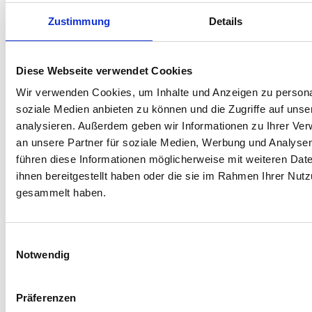
für die Cloud
(1)
Zustimmung
Details
Barrierefreiheit bei
Computerspielen
(2)
Diese Webseite verwendet Cookies
Barrierefreiheit mit Java
(23)
Wir verwenden Cookies, um Inhalte und Anzeigen zu personal
Barrierefreiheit mit Microsoft .net /
soziale Medien anbieten zu können und die Zugriffe auf uns
C#
(15)
analysieren. Außerdem geben wir Informationen zu Ihrer Ve
Barrierefreiheit mit Python
(8)
an unsere Partner für soziale Medien, Werbung und Analysen
Richtlinien barrierefreie Software-
führen diese Informationen möglicherweise mit weiteren Da
ihnen bereitgestellt haben oder die sie im Rahmen Ihrer Nut
Entwicklung
(6)
gesammelt haben.
2a Barrierefreiheit bei
Entwicklungsumgebungen
(9)
Einwilligungsauswahl
3 Barrierefreie Appentwicklung
(38)
Notwendig
Progressive Web Apps
(5)
4 barrierefreie Apps
(13)
Präferenzen