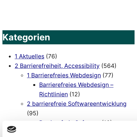
ein
ausführbares
barrierefreies
Programm
Kategorien
erstellen“
1 Aktuelles
(76)
2 Barrierefreiheit, Accessibility
(564)
1 Barrierefreies Webdesign
(77)
Barrierefreies Webdesign –
Richtlinien
(12)
2 barrierefreie Softwareentwicklung
(95)
Barrierefreie Software
(10)
barrierefreie Softwareentwicklung