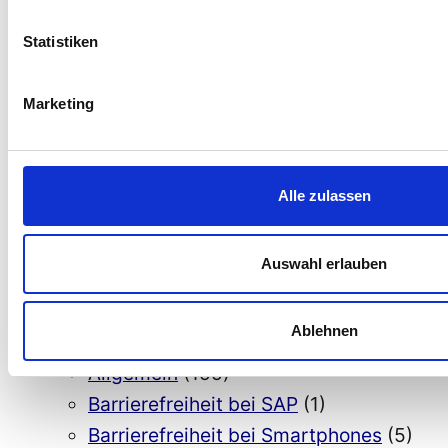
5 Barrierefreiheit bei
Betriebssystemen
(85)
Statistiken
Barrierefreiheit bei Android
(48)
Barrierefreiheit bei Apple / IOS
Marketing
und MacOS
(38)
Barrierefreiheit bei Linux / Ubuntu
(12)
Alle zulassen
Barrierefreiheit bei Windows
(10)
6 Assistive bzw. unterstützende
Auswahl erlauben
Technologien für Menschen mit
Behinderungen
(8)
Ablehnen
7. Barrierefreiheit Videos
(1)
Allgemein
(155)
Barrierefreiheit bei SAP
(1)
Barrierefreiheit bei Smartphones
(5)