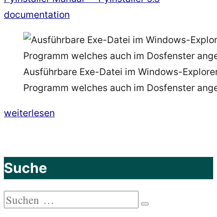
documentation
Ausführbare Exe-Datei im Windows-Explore
Programm welches auch im Dosfenster ange
„Deployment:
weiterlesen
PyInstaller
–
aus
Suche
einer
Python-
Suchen
Datei
Suchen
nach: