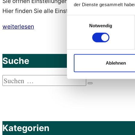
Sie öffnen Einstellungen, dann tippen Sie auf „
Ei
der Dienste gesammelt habe
Hier finden Sie alle Einstellungsmöglichkeiten zu
Einwilligungsauswahl
„Samsung
weiterlesen
Notwendig
Galaxy
A53
5G
Suche
Ablehnen
–
Barrierefreiheit
Suchen
bei
Suchen
nach:
Android
12
–
Verbesserungen
Kategorien