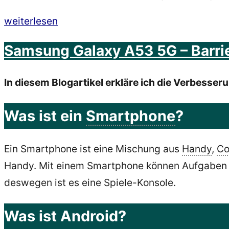
„Samsung
weiterlesen
Galaxy
Samsung Galaxy A53 5G – Barrier
A53
5G
In diesem Blogartikel erkläre ich die Verbess
–
Barrierefreiheit
Was ist ein
Smartphone
?
bei
Android
Ein Smartphone ist eine Mischung aus
Handy
,
Co
12
Handy. Mit einem Smartphone können Aufgaben e
–
deswegen ist es eine Spiele-Konsole.
Anleitung“
Was ist Android?