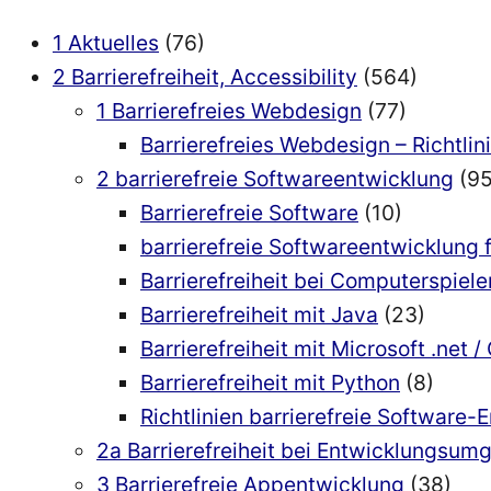
der
Sichtbarkeit“
1 Aktuelles
(76)
2 Barrierefreiheit, Accessibility
(564)
1 Barrierefreies Webdesign
(77)
Barrierefreies Webdesign – Richtlin
2 barrierefreie Softwareentwicklung
(95
Barrierefreie Software
(10)
barrierefreie Softwareentwicklung 
Barrierefreiheit bei Computerspiele
Barrierefreiheit mit Java
(23)
Barrierefreiheit mit Microsoft .net /
Barrierefreiheit mit Python
(8)
Richtlinien barrierefreie Software-
2a Barrierefreiheit bei Entwicklungsu
3 Barrierefreie Appentwicklung
(38)