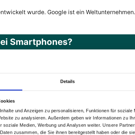
ntwickelt wurde. Google ist ein Weltunternehme
ei Smartphones?
ss Smartphones auch für Menschen mit Behinderun
dienung des Smartphones auf unterschiedliche Be
Details
en zur Barrierefreiheit beim Sm
Cookies
nhalte und Anzeigen zu personalisieren, Funktionen für soziale
Website zu analysieren. Außerdem geben wir Informationen zu I
r soziale Medien, Werbung und Analysen weiter. Unsere Partner
 Daten zusammen, die Sie ihnen bereitgestellt haben oder die s