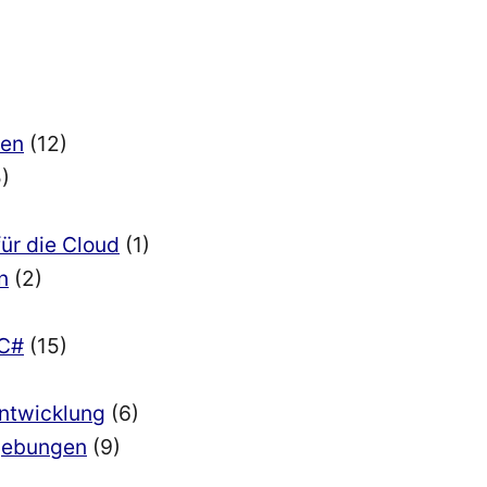
ien
(12)
)
für die Cloud
(1)
n
(2)
 C#
(15)
Entwicklung
(6)
mgebungen
(9)