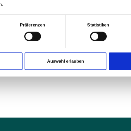
ngabehilfe
“.
n.
r Barrierefreiheit auf Ihrem
Samsung Galaxy A53 
Präferenzen
Statistiken
Auswahl erlauben