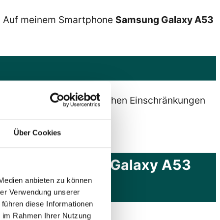
n. Auf meinem Smartphone
Samsung Galaxy A53
gen und anderen körperlichen Einschränkungen
hinderungen anzupassen.
Über Cookies
artphone Samsung Galaxy A53
 Medien anbieten zu können
hrer Verwendung unserer
 führen diese Informationen
ie im Rahmen Ihrer Nutzung