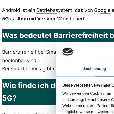
Android ist ein
Betriebssystem
, das von
Google
e
5G
ist
Android Version 12
installiert.
Was bedeutet
Barrierefreiheit
b
Barrierefreiheit bei Smartphones bedeutet, da
bedienbar sind.
Bei Smartphones gibt es Möglichkeiten, die Be
Zustimmung
Wie finde ich die Einstellung
Diese Webseite verwendet 
Wir verwenden Cookies, um I
5G?
und die Zugriffe auf unsere 
Website an unsere Partner fü
möglicherweise mit weiteren