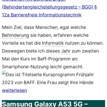
(Behindertengleichstellungsgesetz – BGG) §
12a Barrierefreie Informationstechnik
Mein Ziel, dass Menschen, egal welche
Behinderung
sie haben, erfahren welche
Vorteile es hat die
Informatik
nutzen zu können.
Deswegen biete ich dieses
Jahr
zum zweiten
Mal den Kurs im Baff-Programm an:
Smartphone-Nutzung leicht gemacht.
„Smartphone-
weiterlesen
Nutzung
Samsung Galaxy A53 5G –
leicht