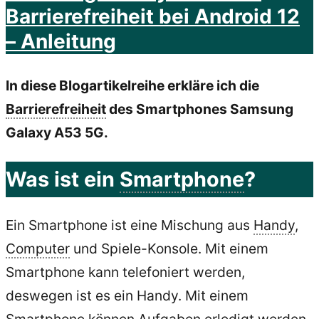
Barrierefreiheit bei Android 12
gemacht
– Anleitung
–
Kurs
In diese Blogartikelreihe erkläre ich die
von
Barrierefreiheit
des Smartphones Samsung
Markus
Galaxy A53 5G.
Lemcke
zum
Was ist ein
Smartphone
?
zweiten
Mal
Ein Smartphone ist eine Mischung aus
Handy
,
im
Computer
und Spiele-Konsole. Mit einem
BAFF-
Smartphone kann telefoniert werden,
Programm“
deswegen ist es ein Handy. Mit einem