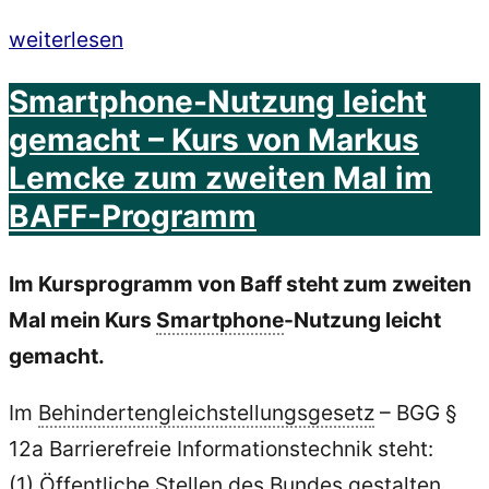
„Smartphone
weiterlesen
Nutzung
Smartphone-Nutzung leicht
/
gemacht – Kurs von Markus
Bedienung
Lemcke zum zweiten Mal im
leicht
BAFF-Programm
gemacht“
Im Kursprogramm von Baff steht zum zweiten
Mal mein Kurs
Smartphone
-Nutzung leicht
gemacht.
Im
Behindertengleichstellungsgesetz
– BGG §
12a Barrierefreie Informationstechnik steht:
(1) Öffentliche Stellen des Bundes gestalten