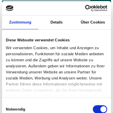
Mobiltauglich sind
–
Barrierefreiheit
Zustimmung
Details
Über Cookies
bei
Android
12
Diese Webseite verwendet Cookies
Anders ausgedrückt: Wer mit seiner
Webseite
–
Wir verwenden Cookies, um Inhalte und Anzeigen zu
auch nach dem 21. April weit vorne in den
personalisieren, Funktionen für soziale Medien anbieten
Anleitung“
Ergebnissen von der Suchmaschine
Google
zu können und die Zugriffe auf unsere Website zu
analysieren. Außerdem geben wir Informationen zu Ihrer
gelistet werden möchte, der sollte seine
Verwendung unserer Website an unsere Partner für
Webseite unbedingt auch für mobile Endgeräte
soziale Medien, Werbung und Analysen weiter. Unsere
(Smartphones und Iphones) optimieren.
Partner führen diese Informationen möglicherweise mit
weiteren Daten zusammen, die Sie ihnen bereitgestellt
haben oder die sie im Rahmen Ihrer Nutzung der Dienste
Wenn eine Suche über
PC
, Laptops oder
gesammelt haben.
Einwilligungsauswahl
Tablets gestartet wird, ist es Google egal ob
Notwendig