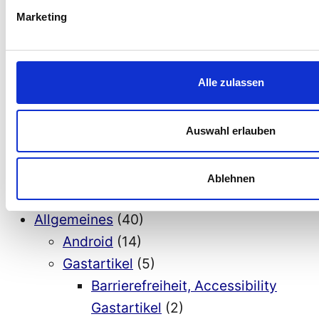
Marketing
Behinderungen
(8)
7. Barrierefreiheit Videos
(1)
Allgemein
(155)
Alle zulassen
Barrierefreiheit bei SAP
(1)
Barrierefreiheit bei Smartphones
(5)
Barrierefreiheit Wordpress
(1)
Auswahl erlauben
Digitale Barrierefreiheit und KI
(14)
Eingabehilfen
(5)
Ablehnen
Informatik inklusive
(42)
Allgemeines
(40)
Android
(14)
Gastartikel
(5)
Barrierefreiheit, Accessibility
Gastartikel
(2)