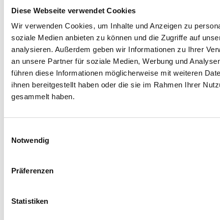
2a Barrierefreiheit bei
Diese Webseite verwendet Cookies
Entwicklungsumgebungen
(9)
Wir verwenden Cookies, um Inhalte und Anzeigen zu personal
3 Barrierefreie Appentwicklung
(38)
soziale Medien anbieten zu können und die Zugriffe auf uns
analysieren. Außerdem geben wir Informationen zu Ihrer Ve
Progressive Web Apps
(5)
an unsere Partner für soziale Medien, Werbung und Analysen
4 barrierefreie Apps
(13)
führen diese Informationen möglicherweise mit weiteren Da
5 Barrierefreiheit bei
ihnen bereitgestellt haben oder die sie im Rahmen Ihrer Nut
Betriebssystemen
(85)
gesammelt haben.
Barrierefreiheit bei Android
(48)
Barrierefreiheit bei Apple / IOS
Einwilligungsauswahl
Notwendig
und MacOS
(38)
Barrierefreiheit bei Linux / Ubuntu
Präferenzen
(12)
Barrierefreiheit bei Windows
(10)
Statistiken
6 Assistive bzw. unterstützende
Technologien für Menschen mit