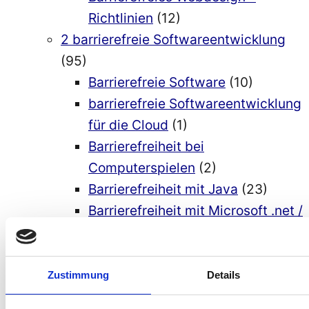
Richtlinien
(12)
2 barrierefreie Softwareentwicklung
(95)
Barrierefreie Software
(10)
barrierefreie Softwareentwicklung
für die Cloud
(1)
Barrierefreiheit bei
Computerspielen
(2)
Barrierefreiheit mit Java
(23)
Barrierefreiheit mit Microsoft .net /
C#
(15)
Barrierefreiheit mit Python
(8)
Richtlinien barrierefreie Software-
Zustimmung
Details
Entwicklung
(6)