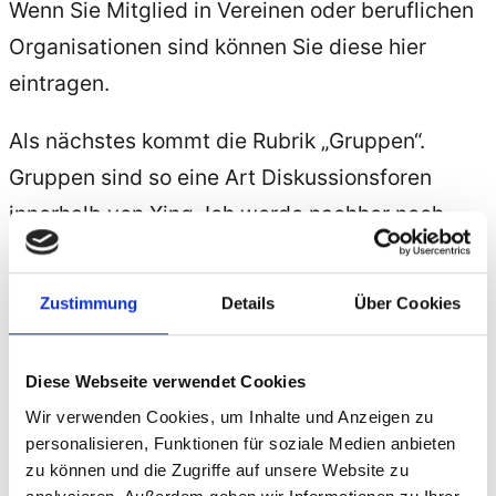
Wenn Sie Mitglied in Vereinen oder beruflichen
Organisationen sind können Sie diese hier
eintragen.
Als nächstes kommt die Rubrik „Gruppen“.
Gruppen sind so eine Art Diskussionsforen
innerhalb von Xing. Ich werde nachher noch
genauer darauf eingehen. Wenn Sie einer
Gruppe beigetreten sind, ist diese in dieser
Zustimmung
Details
Über Cookies
Rubrik aufgeführt.
In der Rubrik „Berufserfahrung“ können Sie
Diese Webseite verwendet Cookies
sämtlichen Angestelltenverhältnisse und Zeiten
Wir verwenden Cookies, um Inhalte und Anzeigen zu
personalisieren, Funktionen für soziale Medien anbieten
in denen Sie selbstständig waren oder sind.
zu können und die Zugriffe auf unsere Website zu
Schreiben Sie möglichst ausführlich was Sie im