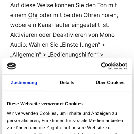
Auf diese Weise können Sie den Ton mit
einem
Ohr
oder mit beiden Ohren hören,
wobei ein Kanal lauter eingestellt ist.
Aktivieren oder Deaktivieren von Mono-
Audio: Wählen Sie „Einstellungen“ >
„Allgemein“ > „Bedienungshilfen“ >
„Mono-Audio“.
Anpassen der Balance: Wählen Sie
Zustimmung
Details
Über Cookies
„Einstellungen“ > „Allgemein“ >
„Bedienungshilfen“ und bewegen Sie den
Schieberegler „Stereobalance
Diese Webseite verwendet Cookies
(links/rechts)“ an die gewünschte
Wir verwenden Cookies, um Inhalte und Anzeigen zu
personalisieren, Funktionen für soziale Medien anbieten
Position.
zu können und die Zugriffe auf unsere Website zu
Beim ausprobieren konnte ich die