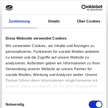
Was sind Bedienungshilfen?
Zustimmung
Details
Über Cookies
Lange
Zeit
war der Begriff „
Eingabehilfe
“
gängig. Inzwischen gibt es zusätzlich den
Diese Webseite verwendet Cookies
Begriff
Bedienungshilfen
. Sie unterstützen
Wir verwenden Cookies, um Inhalte und Anzeigen zu
Menschen mit Behinderungen bei der
personalisieren, Funktionen für soziale Medien anbieten
Bedienung von Mobilgeräten, hier das
zu können und die Zugriffe auf unsere Website zu
Ipad.
analysieren. Außerdem geben wir Informationen zu Ihrer
Verwendung unserer Website an unsere Partner für
soziale Medien, Werbung und Analysen weiter. Unsere
Partner führen diese Informationen möglicherweise mit
Barrierefreiheit
bzw.
weiteren Daten zusammen, die Sie ihnen bereitgestellt
Bedienungshilfen: Neuerungen
haben oder die sie im Rahmen Ihrer Nutzung der Dienste
bei IOS 9
gesammelt haben.
Einwilligungsauswahl
Notwendig