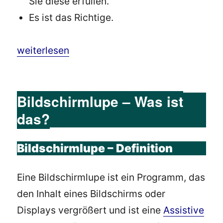
Sie diese erfüllen.
Es ist das Richtige.
„Barrierefreie Appentwicklung: Warum ist das
weiterlesen
Bildschirmlupe – Was ist
das?
Bildschirmlupe – Definition
Eine Bildschirmlupe ist ein Programm, das
den Inhalt eines Bildschirms oder
Displays vergrößert und ist eine
Assistive