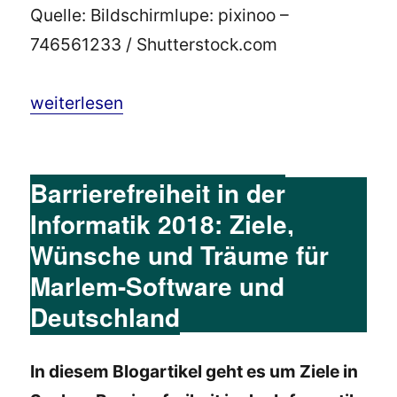
Quelle: Bildschirmlupe: pixinoo –
746561233 / Shutterstock.com
„Bildschirmlupe – Was ist das?“
weiterlesen
Barrierefreiheit in der
Informatik 2018: Ziele,
Wünsche und Träume für
Marlem-Software und
Deutschland
In diesem Blogartikel geht es um Ziele in