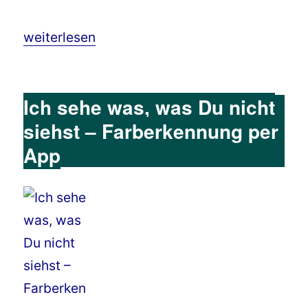
„Linke Fotos – Fotografieren für Linkshänder“
weiterlesen
Ich sehe was, was Du nicht
siehst – Farberkennung per
App