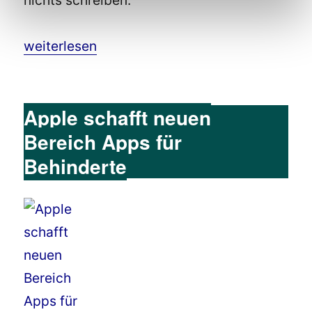
„Barrierefreiheit bzw. Bedienungshilfen: Neue
weiterlesen
Apple schafft neuen
Bereich Apps für
Behinderte