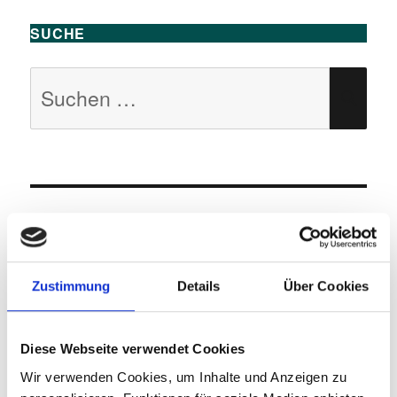
SUCHE
Suchen
SU
nach:
KATEGORIEN
1 Aktuelles
(76)
Zustimmung
Details
Über Cookies
2 Barrierefreiheit, Accessibility
(564)
1 Barrierefreies Webdesign
(77)
Diese Webseite verwendet Cookies
Barrierefreies Webdesign –
Wir verwenden Cookies, um Inhalte und Anzeigen zu
Richtlinien
(12)