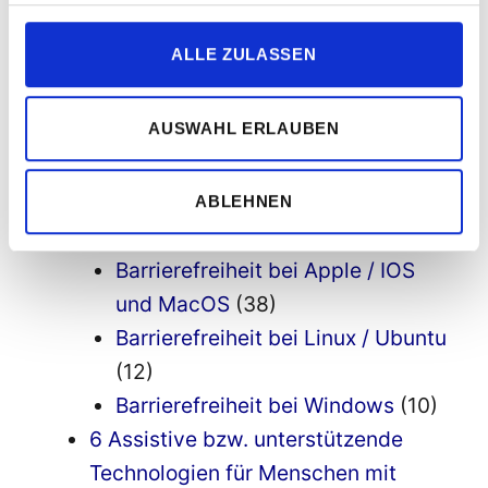
2a Barrierefreiheit bei
Entwicklungsumgebungen
(9)
ALLE ZULASSEN
3 Barrierefreie Appentwicklung
(38)
Progressive Web Apps
(5)
AUSWAHL ERLAUBEN
4 barrierefreie Apps
(13)
5 Barrierefreiheit bei
Betriebssystemen
(85)
ABLEHNEN
Barrierefreiheit bei Android
(48)
Barrierefreiheit bei Apple / IOS
und MacOS
(38)
Barrierefreiheit bei Linux / Ubuntu
(12)
Barrierefreiheit bei Windows
(10)
6 Assistive bzw. unterstützende
Technologien für Menschen mit