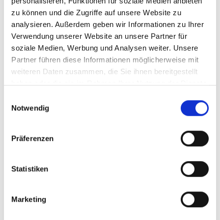
personalisieren, Funktionen für soziale Medien anbieten
2 barrierefreie Softwareentwicklung
zu können und die Zugriffe auf unsere Website zu
(95)
analysieren. Außerdem geben wir Informationen zu Ihrer
Barrierefreie Software
(10)
Verwendung unserer Website an unsere Partner für
soziale Medien, Werbung und Analysen weiter. Unsere
barrierefreie
Partner führen diese Informationen möglicherweise mit
Softwareentwicklung für die
weiteren Daten zusammen, die Sie ihnen bereitgestellt
Cloud
(1)
haben oder die sie im Rahmen Ihrer Nutzung der Dienste
gesammelt haben.
Barrierefreiheit bei
Einwilligungsauswahl
Notwendig
Computerspielen
(2)
Barrierefreiheit mit Java
(23)
Präferenzen
Barrierefreiheit mit Microsoft .net
/ C#
(15)
Statistiken
Barrierefreiheit mit Python
(8)
Richtlinien barrierefreie Software-
Marketing
Entwicklung
(6)