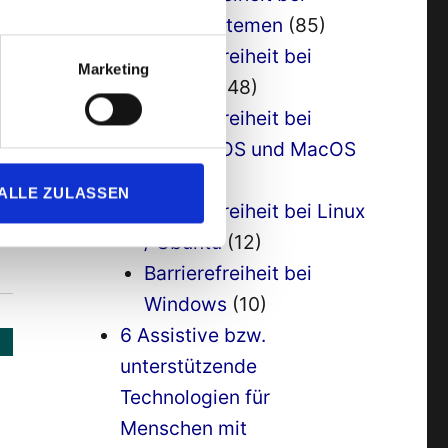
Betriebssystemen
(85)
nt
Barrierefreiheit bei
Marketing
Android
(48)
ke
Barrierefreiheit bei
t
Apple / IOS und MacOS
(38)
ALLE ZULASSEN
Barrierefreiheit bei Linux
/ Ubuntu
(12)
Barrierefreiheit bei
Windows
(10)
6 Assistive bzw.
unterstützende
Technologien für
Menschen mit