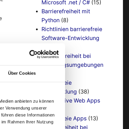
Microsoft .net / C#
(15)
Barrierefreiheit mit
e
Python
(8)
Richtlinien barrierefreie
Software-Entwicklung
(6)
2a Barrierefreiheit bei
ne
Entwicklungsumgebungen
(9)
Über Cookies
s
3 Barrierefreie
Appentwicklung
(38)
Progressive Web Apps
 Medien anbieten zu können
el
hrer Verwendung unserer
(5)
 führen diese Informationen
4 barrierefreie Apps
(13)
ie im Rahmen Ihrer Nutzung
5 Barrierefreiheit bei