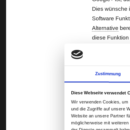
Dies wünsche ic
Software Funkti
Alternative
bere
diese Funktion 
Die Software p
tolle Möglichk
Zustimmung
Allerdings dür
sich nicht lohnt
Diese Webseite verwendet 
Wir verwenden Cookies, um I
Mir ist gerade
und die Zugriffe auf unsere 
nicht erwähnt 
Website an unsere Partner fü
möglicherweise mit weiteren
können, weil di
der Dienste gesammelt habe