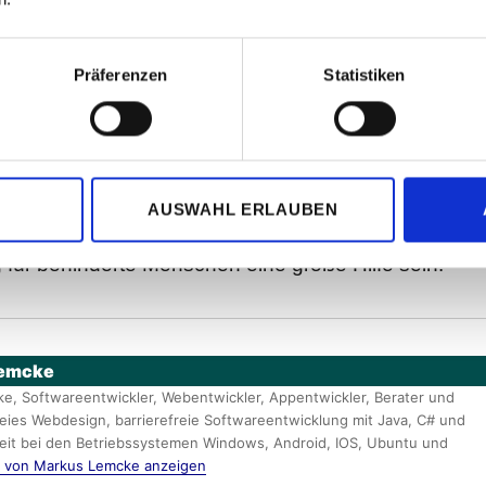
sehr mühsam. Hier kann eine Wortergänzung helfen.
rarbeitung von LibreOffice der Meinung ist, sie ken
Präferenzen
Statistiken
es ich schreiben möchte, macht Sie einen
 Bin ich mit dem Wortvorschlag einverstanden, drüc
Enter“ und das Wort wird fertig geschrieben. Das spar
dert
Tippfehler
.
AUSWAHL ERLAUBEN
 der viel Text geschrieben wird, kann diese
für behinderte Menschen eine große Hilfe sein!
emcke
e, Softwareentwickler, Webentwickler, Appentwickler, Berater und
reies Webdesign, barrierefreie Softwareentwicklung mit Java, C# und
heit bei den Betriebssystemen Windows, Android, IOS, Ubuntu und
ge von Markus Lemcke anzeigen