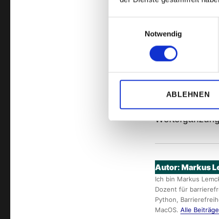
Schreiben oft 
Wenn die Textve
Einwilligungsauswahl
Notwendig
das Wort welch
Wortvorschlag.
ich die Taste „
Zeit
und verhin
ABLEHNEN
In Software, in
Wortergänzung 
Autor:
Markus L
Ich bin Markus Lemck
Dozent für barrieref
Python, Barrierefrei
MacOS.
Alle Beiträ