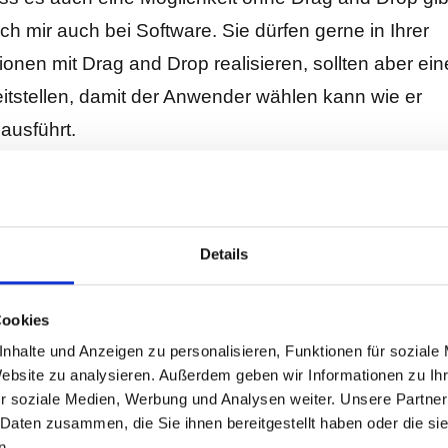
h mir auch bei Software. Sie dürfen gerne in Ihrer
onen mit Drag and Drop realisieren, sollten aber ein
itstellen, damit der Anwender wählen kann wie er
ausführt.
er
Sprache
bedienen zu können ist mit Sicherheit ei
eit für Menschen mit motorischen Behinderungen.
Details
fte der Programmieraufwand derart hoch sein, dass e
.
Cookies
nhalte und Anzeigen zu personalisieren, Funktionen für soziale
 noch was eingefallen, was ich in meinem ersten
Artik
Website zu analysieren. Außerdem geben wir Informationen zu I
habe. Für Menschen die nur mit einer Hand tippen
r soziale Medien, Werbung und Analysen weiter. Unsere Partner
 Daten zusammen, die Sie ihnen bereitgestellt haben oder die s
e andere Hand zu stark behindert ist, ist das
n.