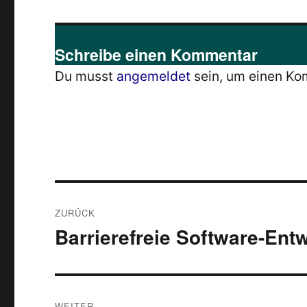
Schreibe einen Kommentar
Du musst
angemeldet
sein, um einen K
Beitragsnavigation
ZURÜCK
Barrierefreie Software-Ent
Vorheriger
Beitrag:
WEITER