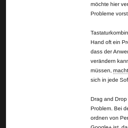
möchte hier ve
Probleme vorst
Tastaturkombin
Hand oft ein Pr
dass der Anwe
verändern kann
müssen,
mach
sich in jede S
Drag and Drop 
Problem. Bei d
ordnen von Per
Google+ ist, d